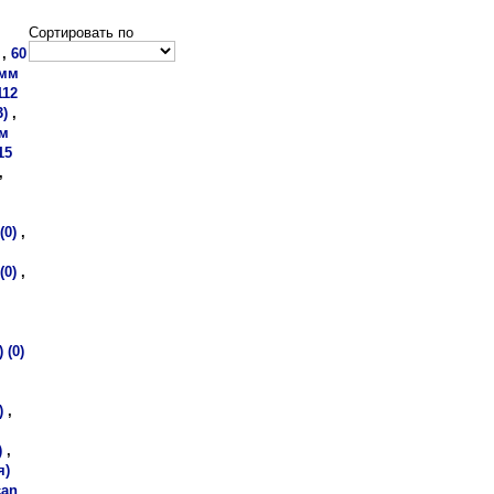
Сортировать по
,
60
 мм
112
3)
,
мм
15
,
(0)
,
(0)
,
 (0)
,
)
,
)
,
я)
can