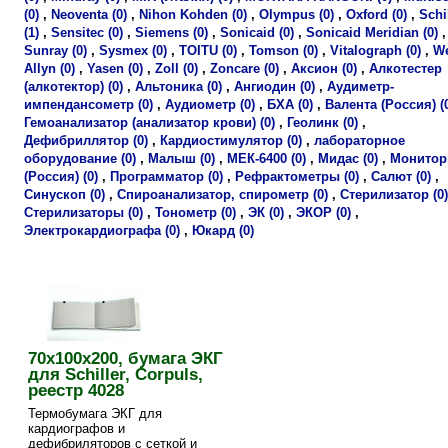
(0)
,
Neoventa (0)
,
Nihon Kohden (0)
,
Olympus (0)
,
Oxford (0)
,
Schi
(1)
,
Sensitec (0)
,
Siemens (0)
,
Sonicaid (0)
,
Sonicaid Meridian (0)
,
Sunray (0)
,
Sysmex (0)
,
TOITU (0)
,
Tomson (0)
,
Vitalograph (0)
,
W
Allyn (0)
,
Yasen (0)
,
Zoll (0)
,
Zoncare (0)
,
Аксион (0)
,
Алкотестер
(алкотектор) (0)
,
Альтоника (0)
,
Ангиодин (0)
,
Аудиметр-
импендансометр (0)
,
Аудиометр (0)
,
БХА (0)
,
Валента (Россия) (
Гемоанализатор (анализатор крови) (0)
,
Геолинк (0)
,
Дефибриллятор (0)
,
Кардиостимулятор (0)
,
лабораторное
оборудование (0)
,
Малыш (0)
,
МЕК-6400 (0)
,
Мидас (0)
,
Монитор
(Россия) (0)
,
Программатор (0)
,
Рефрактометры (0)
,
Салют (0)
,
Синускоп (0)
,
Спироанализатор, спирометр (0)
,
Стерилизатор (0)
Стерилизаторы (0)
,
Тонометр (0)
,
ЭК (0)
,
ЭКОР (0)
,
Электрокардиографа (0)
,
Юкард (0)
70х100х200, бумага ЭКГ
для Schiller, Corpuls,
реестр 4028
Термобумага ЭКГ для
кардиографов и
дефибриляторов с сеткой и