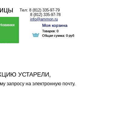
ницы
Тел:
8 (812) 335-97-79
8 (812) 335-97-78
info@ammon.ru
Новинки
Моя корзина
Моя корзина
Товаров:
Товаров:
0
0
Общая сумма:
Общая сумма:
0 руб
0 руб
КЦИЮ УСТАРЕЛИ,
у запросу на электронную почту.