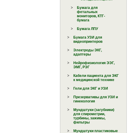
Бумага для
фетальных
мониторов, КТГ-
бумага
Бумага ЛПУ
Бумага УЗИ для
видеопринтеров
Электроды ЭКГ,
адаптеры
Нейрофизиология ЭЭГ,
ЭМГ, РЭГ
Кабели пациента для ЭКГ
к медицинской технике
Гели для ЭКГ и УЗИ
Презервативы для УЗИ и
гинекология
Мундштуки (загубники)
для спирометрии,
турбины, зажимы,
фильтры
Мундштуки пластиковые