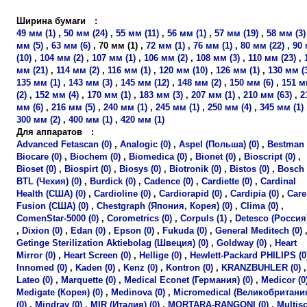
Ширина бумаги
:
49 мм (1)
,
50 мм (24)
,
55 мм (11)
,
56 мм (1)
,
57 мм (19)
,
58 мм (3)
мм (5)
,
63 мм (6)
,
70 мм (1)
,
72 мм (1)
,
76 мм (1)
,
80 мм (22)
,
90
(10)
,
104 мм (2)
,
107 мм (1)
,
106 мм (2)
,
108 мм (3)
,
110 мм (23)
,
мм (21)
,
114 мм (2)
,
116 мм (1)
,
120 мм (10)
,
126 мм (1)
,
130 мм (
135 мм (1)
,
143 мм (3)
,
145 мм (12)
,
148 мм (2)
,
150 мм (6)
,
151 
(2)
,
152 мм (4)
,
170 мм (1)
,
183 мм (3)
,
207 мм (1)
,
210 мм (63)
,
2
мм (6)
,
216 мм (5)
,
240 мм (1)
,
245 мм (1)
,
250 мм (4)
,
345 мм (1)
300 мм (2)
,
400 мм (1)
,
420 мм (1)
Для аппаратов
:
Advanced Fetascan (0)
,
Analogic (0)
,
Aspel (Польша) (0)
,
Bestman 
Biocare (0)
,
Biochem (0)
,
Biomedica (0)
,
Bionet (0)
,
Bioscript (0)
,
Bioset (0)
,
Biospirt (0)
,
Biosys (0)
,
Biotronik (0)
,
Bistos (0)
,
Bosch 
BTL (Чехия) (0)
,
Burdick (0)
,
Cadence (0)
,
Cardiette (0)
,
Cardinal
Health (США) (0)
,
Cardioline (0)
,
Cardiorapid (0)
,
Cardipia (0)
,
Care
Fusion (США) (0)
,
Chestgraph (Япония, Корея) (0)
,
Clima (0)
,
ComenStar-5000 (0)
,
Corometrics (0)
,
Corpuls (1)
,
Detesco (Россия)
,
Dixion (0)
,
Edan (0)
,
Epson (0)
,
Fukuda (0)
,
General Meditech (0)
Getinge Sterilization Aktiebolag (Швеция) (0)
,
Goldway (0)
,
Heart
Mirror (0)
,
Heart Screen (0)
,
Hellige (0)
,
Hewlett-Packard PHILIPS (0
Innomed (0)
,
Kaden (0)
,
Kenz (0)
,
Kontron (0)
,
KRANZBUHLER (0)
,
Lateo (0)
,
Marquette (0)
,
Medical Econet (Германия) (0)
,
Medicor (0
Medigate (Корея) (0)
,
Medinova (0)
,
Micromedical (Великобритани
(0)
,
Mindray (0)
,
MIR (Италия) (0)
,
MORTARA-RANGONI (0)
,
Multis