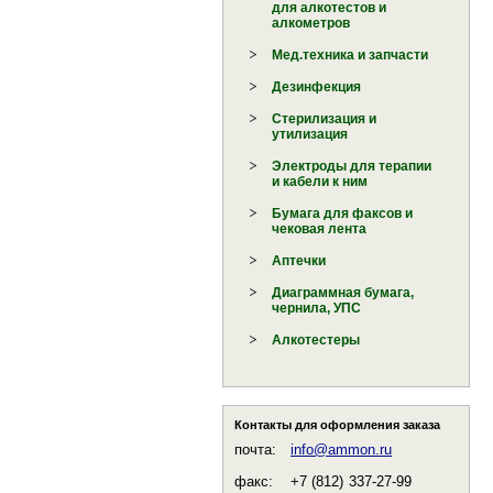
для алкотестов и
алкометров
Мед.техника и запчасти
Дезинфекция
Стерилизация и
утилизация
Электроды для терапии
и кабели к ним
Бумага для факсов и
чековая лента
Аптечки
Диаграммная бумага,
чернила, УПС
Алкотестеры
Контакты для оформления заказа
почта:
info@ammon.ru
факс:
+7 (812)
337-27-99