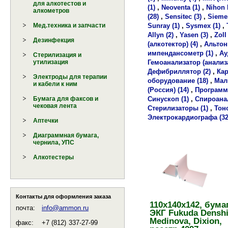
для алкотестов и
(1)
,
Neoventa (1)
,
Nihon 
алкометров
(28)
,
Sensitec (3)
,
Siemen
Sunray (1)
,
Sysmex (1)
,
Мед.техника и запчасти
Allyn (2)
,
Yasen (3)
,
Zoll 
Дезинфекция
(алкотектор) (4)
,
Альтони
импендансометр (1)
,
Ау
Стерилизация и
Гемоанализатор (анализа
утилизация
Дефибриллятор (2)
,
Кар
Электроды для терапии
оборудование (18)
,
Мал
и кабели к ним
(Россия) (14)
,
Программа
Синускоп (1)
,
Спироанал
Бумага для факсов и
чековая лента
Стерилизаторы (1)
,
Тоно
Электрокардиографа (32
Аптечки
Диаграммная бумага,
чернила, УПС
Алкотестеры
Контакты для оформления заказа
110х140х142, бума
почта:
info@ammon.ru
ЭКГ Fukuda Denshi
Medinova, Dixion,
факс:
+7 (812)
337-27-99