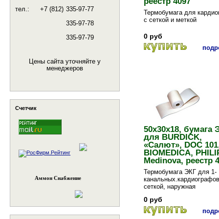
реестр 4097
тел.:
+7 (812)
335-97-77
Термобумага для кардио
с сеткой и меткой
335-97-78
0 руб
335-97-79
подро
Цены сайта уточняйте у
менеджеров
Счетчик
50x30x18, бумага 
для BURDICK,
«Салют», DOC 101
BIOMEDICA, PHILI
Medinova, реестр 4
Термобумага ЭКГ для 1-
Аммон Снабжение
канальных.кардиографов
сеткой, наружная
0 руб
подро