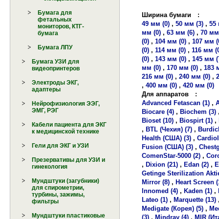
Бумага для
Ширина бумаги
:
фетальных
49 мм (0)
,
50 мм (3)
,
55 
мониторов, КТГ-
мм (0)
,
63 мм (6)
,
70 мм 
бумага
(0)
,
104 мм (0)
,
107 мм (
Бумага ЛПУ
(0)
,
114 мм (0)
,
116 мм (
(0)
,
143 мм (0)
,
145 мм (
Бумага УЗИ для
мм (0)
,
170 мм (0)
,
183 
видеопринтеров
216 мм (0)
,
240 мм (0)
,
Электроды ЭКГ,
,
400 мм (0)
,
420 мм (0)
адаптеры
Для аппаратов
:
Advanced Fetascan (1)
,
A
Нейрофизиология ЭЭГ,
ЭМГ, РЭГ
Biocare (4)
,
Biochem (3)
Bioset (10)
,
Biospirt (1)
,
Кабели пациента для ЭКГ
,
BTL (Чехия) (7)
,
Burdick
к медицинской технике
Health (США) (3)
,
Cardiol
Гели для ЭКГ и УЗИ
Fusion (США) (3)
,
Chestg
ComenStar-5000 (2)
,
Coro
Презервативы для УЗИ и
,
Dixion (21)
,
Edan (2)
,
E
гинекология
Getinge Sterilization Akt
Мундштуки (загубники)
Mirror (8)
,
Heart Screen (
для спирометрии,
Innomed (4)
,
Kaden (1)
,
турбины, зажимы,
Lateo (1)
,
Marquette (13)
фильтры
Medigate (Корея) (5)
,
Med
Мундштуки пластиковые
(3)
,
Mindray (4)
,
MIR (Ит