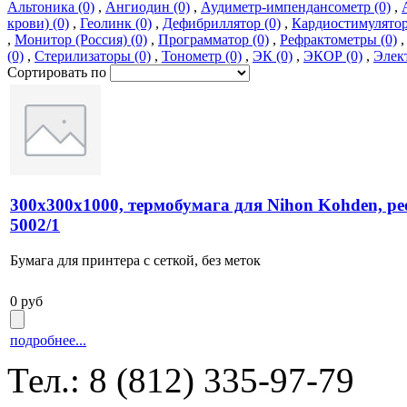
Альтоника (0)
,
Ангиодин (0)
,
Аудиметр-импендансометр (0)
,
крови) (0)
,
Геолинк (0)
,
Дефибриллятор (0)
,
Кардиостимулятор
,
Монитор (Россия) (0)
,
Программатор (0)
,
Рефрактометры (0)
(0)
,
Стерилизаторы (0)
,
Тонометр (0)
,
ЭК (0)
,
ЭКОР (0)
,
Элек
Сортировать по
300х300х1000, термобумага для Nihon Kohden, ре
5002/1
Бумага для принтера с сеткой, без меток
0 руб
подробнее...
Тел.: 8 (812) 335-97-79