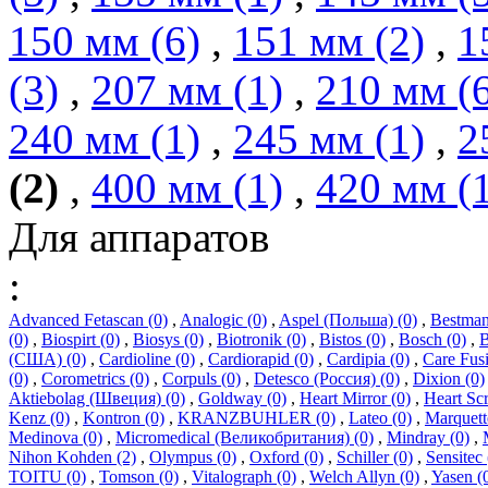
150 мм (6)
,
151 мм (2)
,
1
(3)
,
207 мм (1)
,
210 мм (
240 мм (1)
,
245 мм (1)
,
2
(2)
,
400 мм (1)
,
420 мм (
Для аппаратов
:
Advanced Fetascan (0)
,
Analogic (0)
,
Aspel (Польша) (0)
,
Bestman
(0)
,
Biospirt (0)
,
Biosys (0)
,
Biotronik (0)
,
Bistos (0)
,
Bosch (0)
,
B
(США) (0)
,
Cardioline (0)
,
Cardiorapid (0)
,
Cardipia (0)
,
Care Fus
(0)
,
Corometrics (0)
,
Corpuls (0)
,
Detesco (Россия) (0)
,
Dixion (0)
Aktiebolag (Швеция) (0)
,
Goldway (0)
,
Heart Mirror (0)
,
Heart Scr
Kenz (0)
,
Kontron (0)
,
KRANZBUHLER (0)
,
Lateo (0)
,
Marquett
Medinova (0)
,
Micromedical (Великобритания) (0)
,
Mindray (0)
,
Nihon Kohden (2)
,
Olympus (0)
,
Oxford (0)
,
Schiller (0)
,
Sensitec 
TOITU (0)
,
Tomson (0)
,
Vitalograph (0)
,
Welch Allyn (0)
,
Yasen (