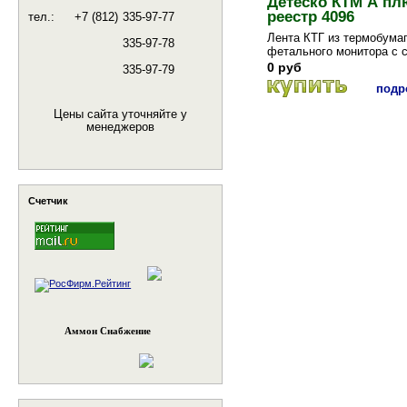
Детеско КТМ А пл
реестр 4096
тел.:
+7 (812)
335-97-77
Лента КТГ из термобума
335-97-78
фетального монитора с с
без метки
0 руб
335-97-79
подро
Цены сайта уточняйте у
менеджеров
Счетчик
Аммон Снабжение