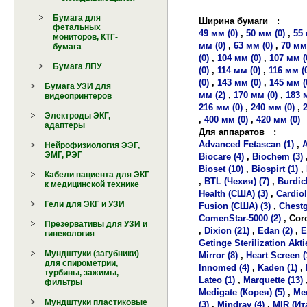
Бумага для
Ширина бумаги
:
фетальных
49 мм (0)
,
50 мм (0)
,
55 
мониторов, КТГ-
мм (0)
,
63 мм (0)
,
70 мм 
бумага
(0)
,
104 мм (0)
,
107 мм (
Бумага ЛПУ
(0)
,
114 мм (0)
,
116 мм (
(0)
,
143 мм (0)
,
145 мм (
Бумага УЗИ для
мм (2)
,
170 мм (0)
,
183 
видеопринтеров
216 мм (0)
,
240 мм (0)
,
Электроды ЭКГ,
,
400 мм (0)
,
420 мм (0)
адаптеры
Для аппаратов
:
Advanced Fetascan (1)
,
A
Нейрофизиология ЭЭГ,
ЭМГ, РЭГ
Biocare (4)
,
Biochem (3)
Bioset (10)
,
Biospirt (1)
,
Кабели пациента для ЭКГ
,
BTL (Чехия) (7)
,
Burdick
к медицинской технике
Health (США) (3)
,
Cardiol
Гели для ЭКГ и УЗИ
Fusion (США) (3)
,
Chestg
ComenStar-5000 (2)
,
Coro
Презервативы для УЗИ и
,
Dixion (21)
,
Edan (2)
,
E
гинекология
Getinge Sterilization Akt
Мундштуки (загубники)
Mirror (8)
,
Heart Screen (
для спирометрии,
Innomed (4)
,
Kaden (1)
,
турбины, зажимы,
Lateo (1)
,
Marquette (13)
фильтры
Medigate (Корея) (5)
,
Med
Мундштуки пластиковые
(3)
,
Mindray (4)
,
MIR (Ит