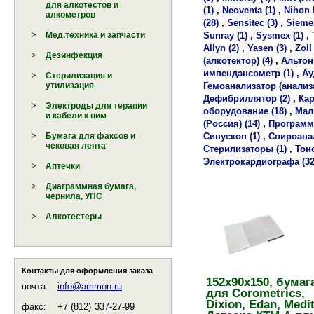
для алкотестов и
(1)
,
Neoventa (1)
,
Nihon 
алкометров
(28)
,
Sensitec (3)
,
Siemen
Sunray (1)
,
Sysmex (1)
,
Мед.техника и запчасти
Allyn (2)
,
Yasen (3)
,
Zoll 
Дезинфекция
(алкотектор) (4)
,
Альтони
импендансометр (1)
,
Ау
Стерилизация и
Гемоанализатор (анализа
утилизация
Дефибриллятор (2)
,
Кар
Электроды для терапии
оборудование (18)
,
Мал
и кабели к ним
(Россия) (14)
,
Программа
Синускоп (1)
,
Спироанал
Бумага для факсов и
чековая лента
Стерилизаторы (1)
,
Тоно
Электрокардиографа (32
Аптечки
Диаграммная бумага,
чернила, УПС
Алкотестеры
Контакты для оформления заказа
152х90х150, бумаг
почта:
info@ammon.ru
для Corometrics,
Dixion, Edan, Medi
факс:
+7 (812)
337-27-99