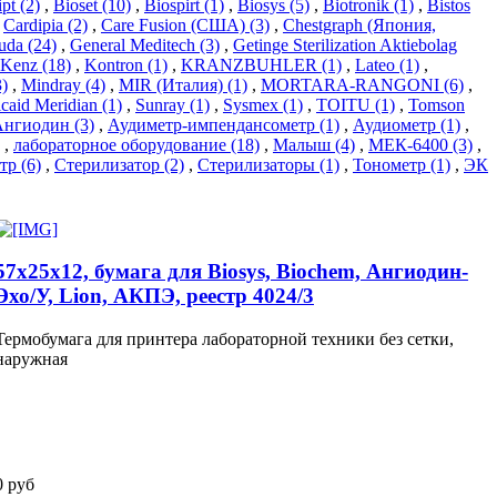
pt (2)
,
Bioset (10)
,
Biospirt (1)
,
Biosys (5)
,
Biotronik (1)
,
Bistos
,
Cardipia (2)
,
Care Fusion (США) (3)
,
Chestgraph (Япония,
uda (24)
,
General Meditech (3)
,
Getinge Sterilization Aktiebolag
Kenz (18)
,
Kontron (1)
,
KRANZBUHLER (1)
,
Lateo (1)
,
)
,
Mindray (4)
,
MIR (Италия) (1)
,
MORTARA-RANGONI (6)
,
caid Meridian (1)
,
Sunray (1)
,
Sysmex (1)
,
TOITU (1)
,
Tomson
нгиодин (3)
,
Аудиметр-импендансометр (1)
,
Аудиометр (1)
,
,
лабораторное оборудование (18)
,
Малыш (4)
,
МЕК-6400 (3)
,
р (6)
,
Стерилизатор (2)
,
Стерилизаторы (1)
,
Тонометр (1)
,
ЭК
57х25х12, бумага для Biosys, Biochem, Ангиодин-
Эхо/У, Lion, АКПЭ, реестр 4024/3
Термобумага для принтера лабораторной техники без сетки,
наружная
0 руб