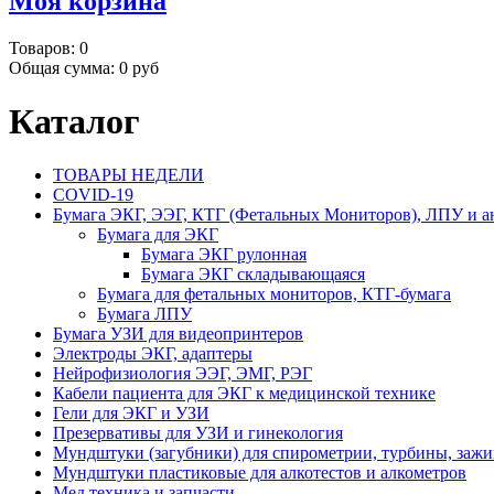
Моя корзина
Товаров:
0
Общая сумма:
0 руб
Каталог
ТОВАРЫ НЕДЕЛИ
COVID-19
Бумага ЭКГ, ЭЭГ, КТГ (Фетальных Мониторов), ЛПУ и а
Бумага для ЭКГ
Бумага ЭКГ рулонная
Бумага ЭКГ складывающаяся
Бумага для фетальных мониторов, КТГ-бумага
Бумага ЛПУ
Бумага УЗИ для видеопринтеров
Электроды ЭКГ, адаптеры
Нейрофизиология ЭЭГ, ЭМГ, РЭГ
Кабели пациента для ЭКГ к медицинской технике
Гели для ЭКГ и УЗИ
Презервативы для УЗИ и гинекология
Мундштуки (загубники) для спирометрии, турбины, заж
Мундштуки пластиковые для алкотестов и алкометров
Мед.техника и запчасти