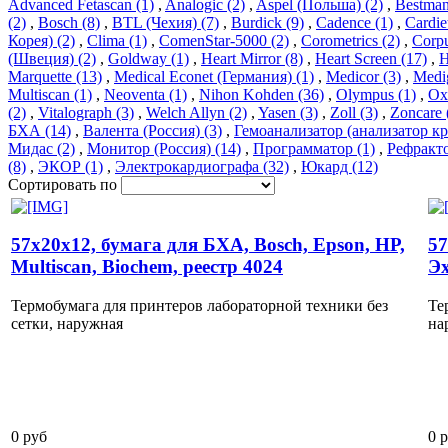
Advanced Fetascan (1)
,
Analogic (2)
,
Aspel (Польша) (2)
,
Bestman
(2)
,
Bosch (8)
,
BTL (Чехия) (7)
,
Burdick (9)
,
Cadence (1)
,
Cardiet
Корея) (2)
,
Clima (1)
,
ComenStar-5000 (2)
,
Corometrics (2)
,
Corpu
(Швеция) (2)
,
Goldway (1)
,
Heart Mirror (8)
,
Heart Screen (17)
,
H
Marquette (13)
,
Medical Econet (Германия) (1)
,
Medicor (3)
,
Medig
Multiscan (1)
,
Neoventa (1)
,
Nihon Kohden (36)
,
Olympus (1)
,
Ox
(2)
,
Vitalograph (3)
,
Welch Allyn (2)
,
Yasen (3)
,
Zoll (3)
,
Zoncare 
БХА (14)
,
Валента (Россия) (3)
,
Гемоанализатор (анализатор кр
Мидас (2)
,
Монитор (Россия) (14)
,
Программатор (1)
,
Рефракто
(8)
,
ЭКОР (1)
,
Электрокардиографа (32)
,
Юкард (12)
Сортировать по
57х20х12, бумага для БХА, Bosch, Epson, HP,
57
Multiscan, Biochem, реестр 4024
Эх
Термобумага для принтеров лабораторной техники без
Те
сетки, наружная
на
0 руб
0 