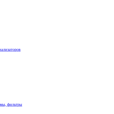
нализаторов
имы, фильтры