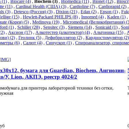
 (1)
,
Biocare (4)
,
Biochem (3)
,
Biomedica (11)
,
Bionet (12)
,
Bioscri
te (11)
,
Cardinal Health (США) (3)
,
Cardioline (7)
,
Cardiorapid (2)
ls (3)
,
Detesco (Россия) (3)
,
Dixion (21)
,
Edan (2)
,
Epson (1)
,
Fuk
ellige (15)
,
Hewlett-Packard PHILIPS (8)
,
Innomed (4)
,
Kaden (1)
,
ate (Корея) (5)
,
Medinova (19)
,
Micromedical (Великобритания) (3
ford (1)
,
Schiller (28)
,
Sensitec (3)
,
Siemens (14)
,
Sonicaid (1)
,
Soni
(2)
,
Аксион (17)
,
Алкотестер (алкотектор) (4)
,
Альтоника (15)
,
А
ови) (2)
,
Геолинк (5)
,
Дефибриллятор (2)
,
Кардиостимулятор (2)
метры (6)
,
Салют (4)
,
Синускоп (1)
,
Спироанализатор, спиромет
х30х12, бумага для Guardian, Biochem, Ангиодин-
о/У, Lion, АКПЭ, реестр 4024/2
рмобумага для принтера лабораторной техники без сетки,
ружная
руб