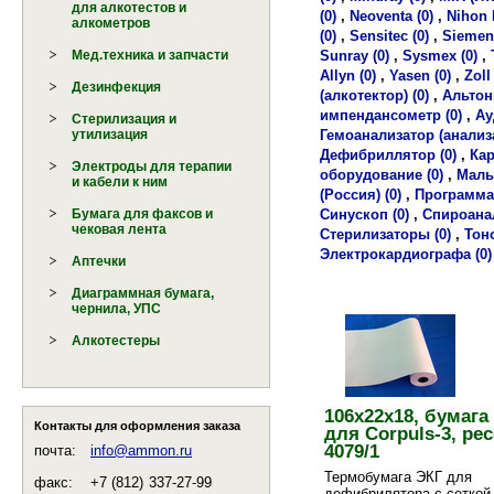
для алкотестов и
(0)
,
Neoventa (0)
,
Nihon 
алкометров
(0)
,
Sensitec (0)
,
Siemens
Sunray (0)
,
Sysmex (0)
,
Мед.техника и запчасти
Allyn (0)
,
Yasen (0)
,
Zoll 
Дезинфекция
(алкотектор) (0)
,
Альтони
импендансометр (0)
,
Ау
Стерилизация и
Гемоанализатор (анализа
утилизация
Дефибриллятор (0)
,
Кар
Электроды для терапии
оборудование (0)
,
Малы
и кабели к ним
(Россия) (0)
,
Программат
Синускоп (0)
,
Спироанал
Бумага для факсов и
чековая лента
Стерилизаторы (0)
,
Тоно
Электрокардиографа (0)
Аптечки
Диаграммная бумага,
чернила, УПС
Алкотестеры
106х22х18, бумага
Контакты для оформления заказа
для Corpuls-3, рес
4079/1
почта:
info@ammon.ru
Термобумага ЭКГ для
факс:
+7 (812)
337-27-99
дефибрилятора с сеткой