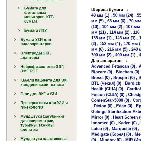
Бумага для
Ширина бумаги
:
фетальных
49 мм (1)
,
50 мм (24)
,
55
мониторов, КТГ-
мм (5)
,
63 мм (6)
,
70 мм 
бумага
(10)
,
104 мм (2)
,
107 мм 
Бумага ЛПУ
мм (21)
,
114 мм (2)
,
116
135 мм (1)
,
143 мм (3)
,
Бумага УЗИ для
(2)
,
152 мм (4)
,
170 мм (
видеопринтеров
мм (6)
,
216 мм (5)
,
240 
Электроды ЭКГ,
300 мм (2)
,
400 мм (1)
,
адаптеры
Для аппаратов
:
Advanced Fetascan (0)
,
A
Нейрофизиология ЭЭГ,
ЭМГ, РЭГ
Biocare (0)
,
Biochem (0)
Bioset (0)
,
Biospirt (0)
,
B
Кабели пациента для ЭКГ
BTL (Чехия) (0)
,
Burdick 
к медицинской технике
Health (США) (0)
,
Cardiol
Гели для ЭКГ и УЗИ
Fusion (США) (0)
,
Chestg
ComenStar-5000 (0)
,
Coro
Презервативы для УЗИ и
,
Dixion (0)
,
Edan (0)
,
Ep
гинекология
Getinge Sterilization Akt
Мундштуки (загубники)
Mirror (0)
,
Heart Screen (
для спирометрии,
Innomed (0)
,
Kaden (0)
,
турбины, зажимы,
Lateo (0)
,
Marquette (0)
,
фильтры
Medigate (Корея) (0)
,
Med
Мундштуки пластиковые
(0)
,
Mindray (0)
,
MIR (Ит