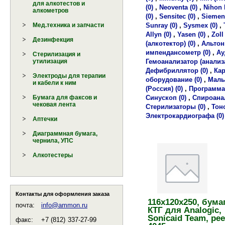
для алкотестов и
(0)
,
Neoventa (0)
,
Nihon 
алкометров
(0)
,
Sensitec (0)
,
Siemens
Sunray (0)
,
Sysmex (0)
,
Мед.техника и запчасти
Allyn (0)
,
Yasen (0)
,
Zoll 
Дезинфекция
(алкотектор) (0)
,
Альтони
импендансометр (0)
,
Ау
Стерилизация и
Гемоанализатор (анализа
утилизация
Дефибриллятор (0)
,
Кар
Электроды для терапии
оборудование (0)
,
Малы
и кабели к ним
(Россия) (0)
,
Программат
Синускоп (0)
,
Спироанал
Бумага для факсов и
чековая лента
Стерилизаторы (0)
,
Тоно
Электрокардиографа (0)
Аптечки
Диаграммная бумага,
чернила, УПС
Алкотестеры
Контакты для оформления заказа
116х120х250, бума
почта:
info@ammon.ru
КТГ для Analogic,
Sonicaid Team, ре
факс:
+7 (812)
337-27-99