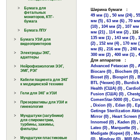
Бумага для
Ширина бумаги
:
фетальных
49 мм (1)
,
50 мм (24)
,
55
мониторов, КТГ-
мм (5)
,
63 мм (6)
,
70 мм 
бумага
(10)
,
104 мм (2)
,
107 мм 
Бумага ЛПУ
мм (21)
,
114 мм (2)
,
116
135 мм (1)
,
143 мм (3)
,
Бумага УЗИ для
(2)
,
152 мм (4)
,
170 мм (
видеопринтеров
мм (6)
,
216 мм (5)
,
240 
Электроды ЭКГ,
300 мм (2)
,
400 мм (1)
,
адаптеры
Для аппаратов
:
Advanced Fetascan (0)
,
A
Нейрофизиология ЭЭГ,
ЭМГ, РЭГ
Biocare (0)
,
Biochem (0)
Bioset (0)
,
Biospirt (0)
,
B
Кабели пациента для ЭКГ
BTL (Чехия) (0)
,
Burdick 
к медицинской технике
Health (США) (0)
,
Cardiol
Гели для ЭКГ и УЗИ
Fusion (США) (0)
,
Chestg
ComenStar-5000 (0)
,
Coro
Презервативы для УЗИ и
,
Dixion (0)
,
Edan (0)
,
Ep
гинекология
Getinge Sterilization Akt
Мундштуки (загубники)
Mirror (0)
,
Heart Screen (
для спирометрии,
Innomed (0)
,
Kaden (0)
,
турбины, зажимы,
Lateo (0)
,
Marquette (0)
,
фильтры
Medigate (Корея) (0)
,
Med
Мундштуки пластиковые
(0)
,
Mindray (0)
,
MIR (Ит