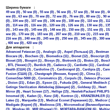
Ширина бумаги
:
49 мм (0)
,
50 мм (0)
,
55 мм (0)
,
56 мм (0)
,
57 мм (0)
,
58 мм (0)
,
6
мм (0)
,
63 мм (0)
,
70 мм (0)
,
72 мм (0)
,
76 мм (0)
,
80 мм (1)
,
90 
(0)
,
104 мм (0)
,
107 мм (0)
,
106 мм (0)
,
108 мм (0)
,
110 мм (0)
,
11
(0)
,
114 мм (0)
,
116 мм (0)
,
120 мм (0)
,
126 мм (0)
,
130 мм (0)
,
13
(0)
,
143 мм (0)
,
145 мм (0)
,
148 мм (0)
,
150 мм (0)
,
151 мм (0)
,
15
мм (0)
,
170 мм (0)
,
183 мм (0)
,
207 мм (0)
,
210 мм (1)
,
215 мм (0)
216 мм (0)
,
240 мм (0)
,
245 мм (0)
,
250 мм (0)
,
345 мм (0)
,
300 мм
,
400 мм (0)
,
420 мм (0)
Для аппаратов
:
Advanced Fetascan (1)
,
Analogic (2)
,
Aspel (Польша) (2)
,
Bestman 
Biocare (4)
,
Biochem (3)
,
Biomedica (11)
,
Bionet (12)
,
Bioscript (2)
Bioset (10)
,
Biospirt (1)
,
Biosys (5)
,
Biotronik (1)
,
Bistos (2)
,
Bosch
,
BTL (Чехия) (7)
,
Burdick (9)
,
Cadence (1)
,
Cardiette (11)
,
Cardinal
Health (США) (3)
,
Cardioline (7)
,
Cardiorapid (2)
,
Cardipia (2)
,
Care
Fusion (США) (3)
,
Chestgraph (Япония, Корея) (2)
,
Clima (1)
,
ComenStar-5000 (2)
,
Corometrics (2)
,
Corpuls (3)
,
Detesco (Россия)
,
Dixion (21)
,
Edan (2)
,
Epson (1)
,
Fukuda (24)
,
General Meditech (
Getinge Sterilization Aktiebolag (Швеция) (2)
,
Goldway (1)
,
Heart
Mirror (8)
,
Heart Screen (17)
,
Hellige (15)
,
Hewlett-Packard PHILIPS 
Innomed (4)
,
Kaden (1)
,
Kenz (18)
,
Kontron (1)
,
KRANZBUHLER (1)
Lateo (1)
,
Marquette (13)
,
Medical Econet (Германия) (1)
,
Medicor (
Medigate (Корея) (5)
,
Medinova (19)
,
Micromedical (Великобритан
(3)
,
Mindray (4)
,
MIR (Италия) (1)
,
MORTARA-RANGONI (6)
,
Multis