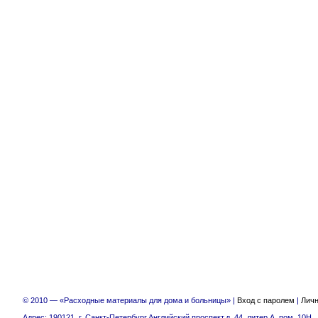
© 2010 — «Расходные материалы для дома и больницы» |
Вход с паролем
|
Личн
Адрес: 190121, г. Санкт-Петербург,Английский проспект,д. 44, литер А, пом. 10Н