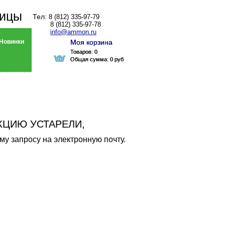
ницы
Тел:
8 (812) 335-97-79
8 (812) 335-97-78
info@ammon.ru
Новинки
Моя корзина
Моя корзина
Товаров:
Товаров:
0
0
Общая сумма:
Общая сумма:
0 руб
0 руб
КЦИЮ УСТАРЕЛИ,
у запросу на электронную почту.