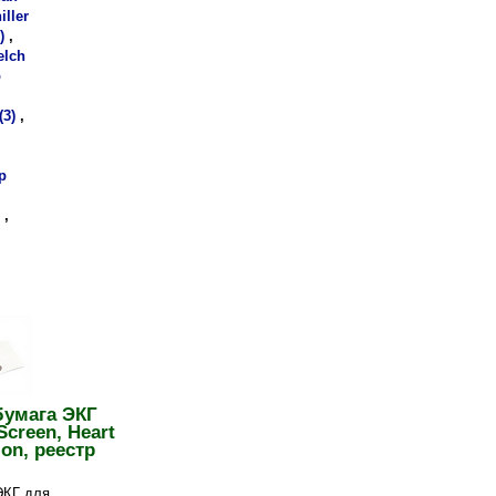
iller
)
,
elch
р
(3)
,
р
,
бумага ЭКГ
Screen, Heart
ion, реестр
ЭКГ для