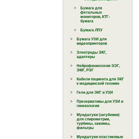
Бумага для
фетальных
мониторов, КТГ-
бумага
Бумага ЛПУ
Бумага УЗИ для
видеопринтеров
Электроды ЭКГ,
адаптеры
Нейрофизиология ЭЭГ,
ЭМГ, РЭГ
Кабели пациента для ЭКГ
к медицинской технике
Гели для ЭКГ и УЗИ
Презервативы для УЗИ и
гинекология
Мундштуки (загубники)
для спирометрии,
турбины, зажимы,
фильтры
Мундштуки пластиковые