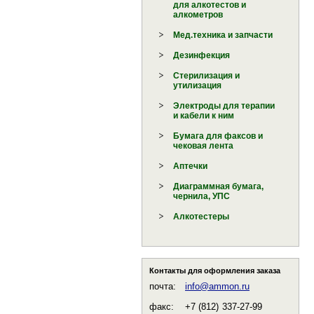
для алкотестов и
алкометров
Мед.техника и запчасти
Дезинфекция
Стерилизация и
утилизация
Электроды для терапии
и кабели к ним
Бумага для факсов и
чековая лента
Аптечки
Диаграммная бумага,
чернила, УПС
Алкотестеры
Контакты для оформления заказа
почта:
info@ammon.ru
факс:
+7 (812)
337-27-99