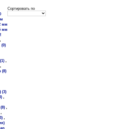
Сортировать по
0
мм
2 мм
5 мм
2
,
 (0)
(1)
,
,
 (8)
 (3)
3)
,
(8)
,
,
3)
,
ия)
can