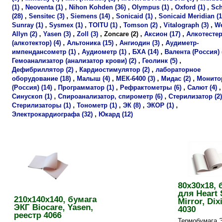
(1)
,
Neoventa (1)
,
Nihon Kohden (36)
,
Olympus (1)
,
Oxford (1)
,
Sch
(28)
,
Sensitec (3)
,
Siemens (14)
,
Sonicaid (1)
,
Sonicaid Meridian (1
Sunray (1)
,
Sysmex (1)
,
TOITU (1)
,
Tomson (2)
,
Vitalograph (3)
,
W
Allyn (2)
,
Yasen (3)
,
Zoll (3)
,
Zoncare (2)
,
Аксион (17)
,
Алкотесте
(алкотектор) (4)
,
Альтоника (15)
,
Ангиодин (3)
,
Аудиметр-
импендансометр (1)
,
Аудиометр (1)
,
БХА (14)
,
Валента (Россия) 
Гемоанализатор (анализатор крови) (2)
,
Геолинк (5)
,
Дефибриллятор (2)
,
Кардиостимулятор (2)
,
лабораторное
оборудование (18)
,
Малыш (4)
,
МЕК-6400 (3)
,
Мидас (2)
,
Монито
(Россия) (14)
,
Программатор (1)
,
Рефрактометры (6)
,
Салют (4)
,
Синускоп (1)
,
Спироанализатор, спирометр (6)
,
Стерилизатор (2)
Стерилизаторы (1)
,
Тонометр (1)
,
ЭК (8)
,
ЭКОР (1)
,
Электрокардиографа (32)
,
Юкард (12)
80х30х18, 
для Heart 
210х140х140, бумага
Mirror, Dix
ЭКГ Biocare, Yasen,
4030
реестр 4066
Термобумага 