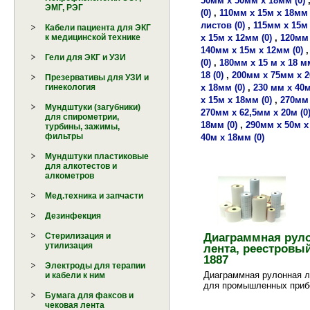
50мм х 50мм х 18мм (0)
ЭМГ, РЭГ
(0)
,
110мм х 15м х 18мм 
листов (0)
,
115мм х 15м 
Кабели пациента для ЭКГ
х 15м х 12мм (0)
,
120мм 
к медицинской технике
140мм х 15м х 12мм (0)
Гели для ЭКГ и УЗИ
(0)
,
180мм х 15 м х 18 мм
18 (0)
,
200мм х 75мм х 2
Презервативы для УЗИ и
х 18мм (0)
,
230 мм х 40м
гинекология
х 15м х 18мм (0)
,
270мм 
Мундштуки (загубники)
270мм х 62,5мм х 20м (0
для спирометрии,
18мм (0)
,
290мм х 50м х
турбины, зажимы,
фильтры
40м х 18мм (0)
Мундштуки пластиковые
для алкотестов и
алкометров
Мед.техника и запчасти
Дезинфекция
Диаграммная рул
Стерилизация и
утилизация
лента, реестровы
1887
Электроды для терапии
Диаграммная рулонная л
и кабели к ним
для промышленных приб
Бумага для факсов и
чековая лента