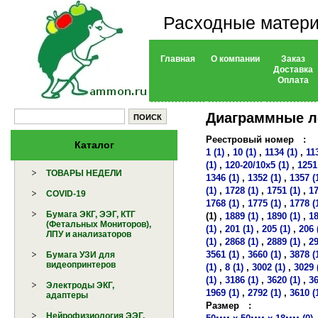
Расходные матери
Главная
О компании
Заказ
Доставка
Оплата
Диаграммные 
Реестровый номер
:
Каталог
1 (1)
,
10 (1)
,
1134 (1)
,
11
(1)
,
120-20/10х5 (1)
,
1251
ТОВАРЫ НЕДЕЛИ
1346 (1)
,
1352 (1)
,
1357 (
(1)
,
1728 (1)
,
1751 (1)
,
17
COVID-19
1768 (1)
,
1775 (1)
,
1778 (
Бумага ЭКГ, ЭЭГ, КТГ
(1)
,
1889 (1)
,
1890 (1)
,
18
(Фетальных Мониторов),
(1)
,
201 (1)
,
205 (1)
,
206 
ЛПУ и анализаторов
(1)
,
2868 (1)
,
2889 (1)
,
29
3561 (1)
,
3660 (1)
,
3878 (
Бумага УЗИ для
видеопринтеров
(1)
,
8 (1)
,
3002 (1)
,
3029 
(1)
,
3186 (1)
,
3620 (1)
,
36
Электроды ЭКГ,
1969 (1)
,
2792 (1)
,
3610 (
адаптеры
Размер
:
Нейрофизиология ЭЭГ,