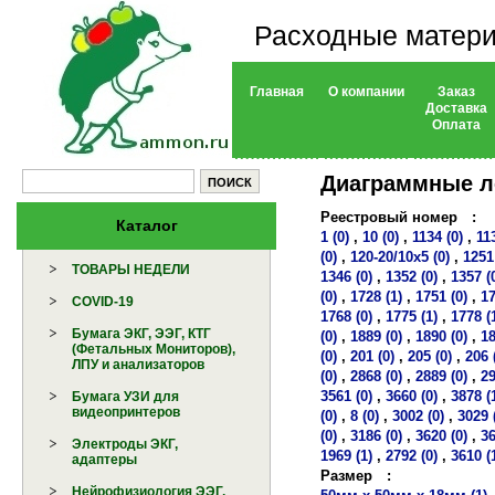
Расходные матери
Главная
О компании
Заказ
Доставка
Оплата
Диаграммные 
Реестровый номер
:
Каталог
1 (0)
,
10 (0)
,
1134 (0)
,
11
(0)
,
120-20/10х5 (0)
,
1251
ТОВАРЫ НЕДЕЛИ
1346 (0)
,
1352 (0)
,
1357 (
(0)
,
1728 (1)
,
1751 (0)
,
17
COVID-19
1768 (0)
,
1775 (1)
,
1778 (
Бумага ЭКГ, ЭЭГ, КТГ
(0)
,
1889 (0)
,
1890 (0)
,
18
(Фетальных Мониторов),
(0)
,
201 (0)
,
205 (0)
,
206 
ЛПУ и анализаторов
(0)
,
2868 (0)
,
2889 (0)
,
29
3561 (0)
,
3660 (0)
,
3878 (
Бумага УЗИ для
видеопринтеров
(0)
,
8 (0)
,
3002 (0)
,
3029 
(0)
,
3186 (0)
,
3620 (0)
,
36
Электроды ЭКГ,
1969 (1)
,
2792 (0)
,
3610 (
адаптеры
Размер
:
Нейрофизиология ЭЭГ,