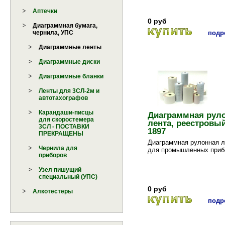
Аптечки
0 руб
Диаграммная бумага,
подро
чернила, УПС
Диаграммные ленты
Диаграммные диски
Диаграммные бланки
Ленты для 3СЛ-2м и
автотахографов
Карандаши-писцы
Диаграммная рул
для скоростемера
лента, реестровы
3СЛ - ПОСТАВКИ
1897
ПРЕКРАЩЕНЫ
Диаграммная рулонная л
Чернила для
для промышленных приб
приборов
Узел пишущий
специальный (УПС)
0 руб
Алкотестеры
подро