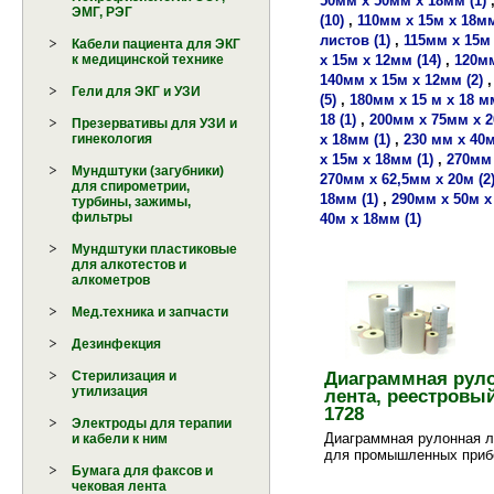
50мм х 50мм х 18мм (1)
ЭМГ, РЭГ
(10)
,
110мм х 15м х 18мм
листов (1)
,
115мм х 15м 
Кабели пациента для ЭКГ
х 15м х 12мм (14)
,
120мм
к медицинской технике
140мм х 15м х 12мм (2)
Гели для ЭКГ и УЗИ
(5)
,
180мм х 15 м х 18 мм
18 (1)
,
200мм х 75мм х 2
Презервативы для УЗИ и
х 18мм (1)
,
230 мм х 40м
гинекология
х 15м х 18мм (1)
,
270мм 
Мундштуки (загубники)
270мм х 62,5мм х 20м (2
для спирометрии,
18мм (1)
,
290мм х 50м х
турбины, зажимы,
фильтры
40м х 18мм (1)
Мундштуки пластиковые
для алкотестов и
алкометров
Мед.техника и запчасти
Дезинфекция
Диаграммная рул
Стерилизация и
утилизация
лента, реестровы
1728
Электроды для терапии
Диаграммная рулонная л
и кабели к ним
для промышленных приб
Бумага для факсов и
чековая лента