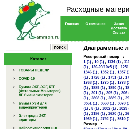
Расходные матери
Главная
О компании
Заказ
Доставка
Оплата
Диаграммные 
Реестровый номер
:
Каталог
1 (1)
,
10 (1)
,
1134 (1)
,
11
(1)
,
120-20/10х5 (1)
,
1251
ТОВАРЫ НЕДЕЛИ
1346 (1)
,
1352 (1)
,
1357 (
(1)
,
1728 (1)
,
1751 (1)
,
17
COVID-19
1768 (1)
,
1775 (1)
,
1778 (
Бумага ЭКГ, ЭЭГ, КТГ
(1)
,
1889 (1)
,
1890 (1)
,
18
(Фетальных Мониторов),
(1)
,
201 (1)
,
205 (1)
,
206 
ЛПУ и анализаторов
(1)
,
2868 (1)
,
2889 (1)
,
29
3561 (1)
,
3660 (1)
,
3878 (
Бумага УЗИ для
видеопринтеров
(1)
,
8 (1)
,
3002 (1)
,
3029 
(1)
,
3186 (1)
,
3620 (1)
,
36
Электроды ЭКГ,
1969 (1)
,
2792 (1)
,
3610 (
адаптеры
Размер
:
Нейрофизиология ЭЭГ,