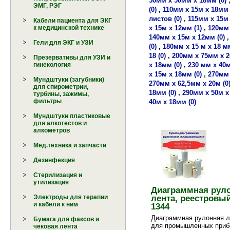
50мм х 50мм х 18мм (0)
ЭМГ, РЭГ
(0)
,
110мм х 15м х 18мм 
листов (0)
,
115мм х 15м 
Кабели пациента для ЭКГ
х 15м х 12мм (1)
,
120мм 
к медицинской технике
140мм х 15м х 12мм (0)
Гели для ЭКГ и УЗИ
(0)
,
180мм х 15 м х 18 мм
18 (0)
,
200мм х 75мм х 2
Презервативы для УЗИ и
х 18мм (0)
,
230 мм х 40м
гинекология
х 15м х 18мм (0)
,
270мм 
Мундштуки (загубники)
270мм х 62,5мм х 20м (0
для спирометрии,
18мм (0)
,
290мм х 50м х
турбины, зажимы,
фильтры
40м х 18мм (0)
Мундштуки пластиковые
для алкотестов и
алкометров
Мед.техника и запчасти
Дезинфекция
Стерилизация и
утилизация
Диаграммная рул
лента, реестровы
Электроды для терапии
и кабели к ним
1344
Диаграммная рулонная л
Бумага для факсов и
для промышленных приб
чековая лента