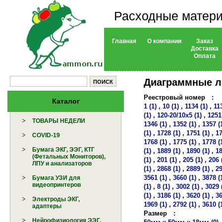
Расходные матери
Главная
О компании
Заказ
Доставка
Оплата
Диаграммные 
Реестровый номер
:
Каталог
1 (1)
,
10 (1)
,
1134 (1)
,
11
(1)
,
120-20/10х5 (1)
,
1251
ТОВАРЫ НЕДЕЛИ
1346 (1)
,
1352 (1)
,
1357 (
(1)
,
1728 (1)
,
1751 (1)
,
17
COVID-19
1768 (1)
,
1775 (1)
,
1778 (
Бумага ЭКГ, ЭЭГ, КТГ
(1)
,
1889 (1)
,
1890 (1)
,
18
(Фетальных Мониторов),
(1)
,
201 (1)
,
205 (1)
,
206 
ЛПУ и анализаторов
(1)
,
2868 (1)
,
2889 (1)
,
29
3561 (1)
,
3660 (1)
,
3878 (
Бумага УЗИ для
видеопринтеров
(1)
,
8 (1)
,
3002 (1)
,
3029 
(1)
,
3186 (1)
,
3620 (1)
,
36
Электроды ЭКГ,
1969 (1)
,
2792 (1)
,
3610 (
адаптеры
Размер
:
Нейрофизиология ЭЭГ,