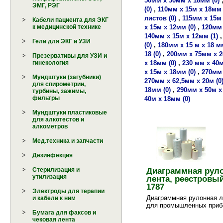
50мм х 50мм х 18мм (0)
ЭМГ, РЭГ
(0)
,
110мм х 15м х 18мм 
листов (0)
,
115мм х 15м 
Кабели пациента для ЭКГ
х 15м х 12мм (0)
,
120мм 
к медицинской технике
140мм х 15м х 12мм (1)
Гели для ЭКГ и УЗИ
(0)
,
180мм х 15 м х 18 мм
18 (0)
,
200мм х 75мм х 2
Презервативы для УЗИ и
х 18мм (0)
,
230 мм х 40м
гинекология
х 15м х 18мм (0)
,
270мм 
Мундштуки (загубники)
270мм х 62,5мм х 20м (0
для спирометрии,
18мм (0)
,
290мм х 50м х
турбины, зажимы,
фильтры
40м х 18мм (0)
Мундштуки пластиковые
для алкотестов и
алкометров
Мед.техника и запчасти
Дезинфекция
Диаграммная рул
Стерилизация и
утилизация
лента, реестровы
1787
Электроды для терапии
Диаграммная рулонная л
и кабели к ним
для промышленных приб
Бумага для факсов и
чековая лента