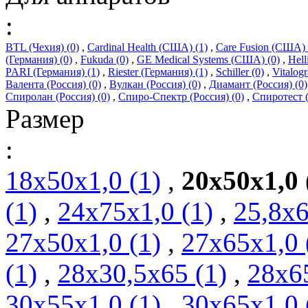
:
BTL (Чехия) (0)
,
Cardinal Health (США) (1)
,
Care Fusion (США) 
(Германия) (0)
,
Fukuda (0)
,
GE Medical Systems (США) (0)
,
Hell
PARI (Германия) (1)
,
Riester (Германия) (1)
,
Schiller (0)
,
Vitalogr
Валента (Россия) (0)
,
Вулкан (Россия) (0)
,
Диамант (Россия) (0)
Спиролан (Россия) (0)
,
Спиро-Спектр (Россия) (0)
,
Спиротест (
Размер
:
18х50х1,0 (1)
,
20х50х1,0 
(1)
,
24х75х1,0 (1)
,
25,8х6
27х50х1,0 (1)
,
27х65х1,0 
(1)
,
28х30,5х65 (1)
,
28х65
30х55х1,0 (1)
,
30х65х1,0 