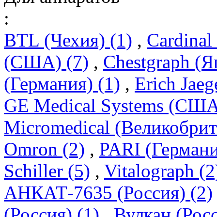
:
BTL (Чехия) (1)
,
Cardinal
(США) (7)
,
Chestgraph (Я
(Германия) (1)
,
Erich Jaeg
GE Medical Systems (США
Micromedical (Великобрит
Omron (2)
,
PARI (Германи
Schiller (5)
,
Vitalograph (2
АНКАТ-7635 (Россия) (2)
(Россия) (1)
,
Вулкан (Росс