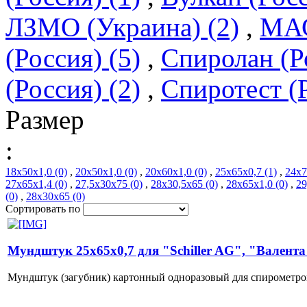
ЛЗМО (Украина) (2)
,
МАС
(Россия) (5)
,
Спиролан (Ро
(Россия) (2)
,
Спиротест (Р
Размер
:
18х50х1,0 (0)
,
20х50х1,0 (0)
,
20х60х1,0 (0)
,
25х65х0,7 (1)
,
24х7
27х65х1,4 (0)
,
27,5х30х75 (0)
,
28х30,5х65 (0)
,
28х65х1,0 (0)
,
29
(0)
,
28х30х65 (0)
Сортировать по
Мундштук 25х65х0,7 для "Schiller AG", "Валент
Мундштук (загубник) картонный одноразовый для спирометро