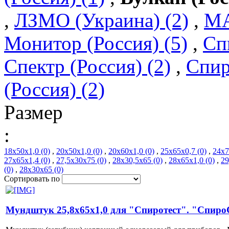
,
ЛЗМО (Украина) (2)
,
МА
Монитор (Россия) (5)
,
Сп
Спектр (Россия) (2)
,
Спир
(Россия) (2)
Размер
:
18х50х1,0 (0)
,
20х50х1,0 (0)
,
20х60х1,0 (0)
,
25х65х0,7 (0)
,
24х7
27х65х1,4 (0)
,
27,5х30х75 (0)
,
28х30,5х65 (0)
,
28х65х1,0 (0)
,
29
(0)
,
28х30х65 (0)
Сортировать по
Мундштук 25,8х65х1,0 для "Спиротест". "Спиро