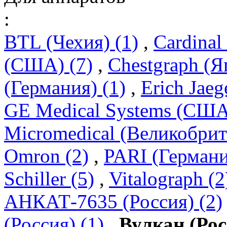
:
BTL (Чехия) (1)
,
Cardinal
(США) (7)
,
Chestgraph (Я
(Германия) (1)
,
Erich Jaeg
GE Medical Systems (США
Micromedical (Великобрит
Omron (2)
,
PARI (Германи
Schiller (5)
,
Vitalograph (2
АНКАТ-7635 (Россия) (2)
(Россия) (1)
,
Вулкан (Рос