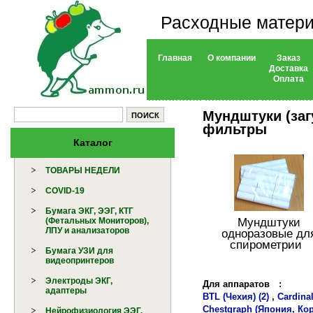
Расходные матери
Главная
О компании
Заказ
Доставка
Оплата
Мундштуки (заг
фильтры
Каталог
ТОВАРЫ НЕДЕЛИ
COVID-19
Бумага ЭКГ, ЭЭГ, КТГ
Мундштуки
(Фетальных Мониторов),
ЛПУ и анализаторов
одноразовые дл
спирометрии
Бумага УЗИ для
видеопринтеров
Электроды ЭКГ,
Для аппаратов
:
адаптеры
BTL (Чехия) (2)
,
Cardinal
Chestgraph (Япония, Кор
Нейрофизиология ЭЭГ,