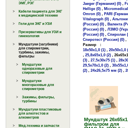
ЭМГ, РЭГ
Jaeger (Германия) (0)
,
F
Hellige (0)
,
Micromedical
Кабели пациента для ЭКГ
Omron (0)
,
PARI (Герман
к медицинской технике
Vitalograph (0)
,
Альтоник
Гели для ЭКГ и УЗИ
(Россия) (0)
,
Валента (Ро
(Россия) (0)
,
ЛЗМО (Укра
Презервативы для УЗИ и
(Россия) (0)
,
Спиролан (
гинекология
Спиротест (Россия) (0)
,
Мундштуки (загубники)
Размер
:
для спирометрии,
18х50х1,0 (1)
,
20х50х1,0 (
турбины, зажимы,
,
25,8х65х1,0 (2)
,
26х65х1
фильтры
(3)
,
27,5х30х75 (1)
,
28х30
Мундштуки
29,5х70х1,0 (2)
,
30х55х1,0
одноразовые для
(2)
,
24х26,5х75 мм (2)
,
2
спирометрии
Мундштуки
многоразовые для
спирометров
Зажимы, фильтры,
турбины
Мундштуки пластиковые
для алкотестов и
алкометров
Мундштук 26х65х1,
фильтром для
Мед.техника и запчасти