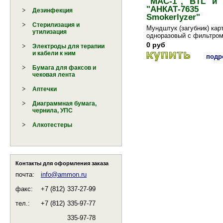
"МАС-1", "BTL" и
"АНКАТ-7635
Дезинфекция
Smokerlyzer"
Стерилизация и
Мундштук (загубник) кар
утилизация
одноразовый с фильтром
приборов фирм "УНИТЕ
0 руб
Электроды для терапии
(Белорусси...
и кабели к ним
подро
Бумага для факсов и
чековая лента
Аптечки
Диаграммная бумага,
чернила, УПС
Алкотестеры
Контакты для оформления заказа
почта:
info@ammon.ru
факс:
+7 (812)
337-27-99
тел.:
+7 (812)
335-97-77
335-97-78