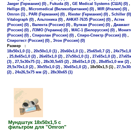
Jaeger (Германия) (0)
,
Fukuda (0)
,
GE Medical Systems (США) (0)
,
Hellige (0)
,
Micromedical (Великобритания) (0)
,
MIR (Италия) (0)
,
Omron (1)
,
PARI (Германия) (0)
,
Riester (Германия) (0)
,
Schiller (0)
Vitalograph (0)
,
Альтоника (0)
,
АНКАТ-7635 (Россия) (0)
,
Астек
(Россия) (0)
,
Валента (Россия) (0)
,
Вулкан (Россия) (0)
,
Диамант
(Россия) (0)
,
ЛЗМО (Украина) (0)
,
МАС-1 (Белоруссия) (0)
,
Монит
(Россия) (0)
,
Спиролан (Россия) (0)
,
Спиро-Спектр (Россия) (0)
,
Спиротест (Россия) (0)
,
Этон (Россия) (0)
Размер
:
18х50х1,0 (1)
,
20х50х1,0 (1)
,
20х60х1,0 (1)
,
25х65х0,7 (2)
,
24х75х1,0
,
25,8х65х1,0 (2)
,
26х65х1,0 (2)
,
27х50х1,0 (1)
,
27х65х1,0 (2)
,
27х65х
(3)
,
27,5х30х75 (1)
,
28х30,5х65 (2)
,
28х65х1,0 (3)
,
28х85х1,0 мм (2)
29,5х70х1,0 (2)
,
30х55х1,0 (2)
,
30х65х1,0 (2)
,
18х50х1,5 (1)
,
27,5х30
(2)
,
24х26,5х75 мм (2)
,
28х30х65 (1)
Мундштук 18х50х1,5 с
фильтром для "Omron"