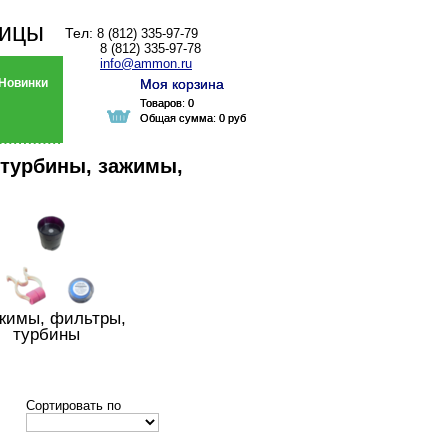
ницы
Тел:
8 (812) 335-97-79
8 (812) 335-97-78
info@ammon.ru
Новинки
Моя корзина
Моя корзина
Товаров:
Товаров:
0
0
Общая сумма:
Общая сумма:
0 руб
0 руб
 турбины, зажимы,
жимы, фильтры,
турбины
Сортировать по