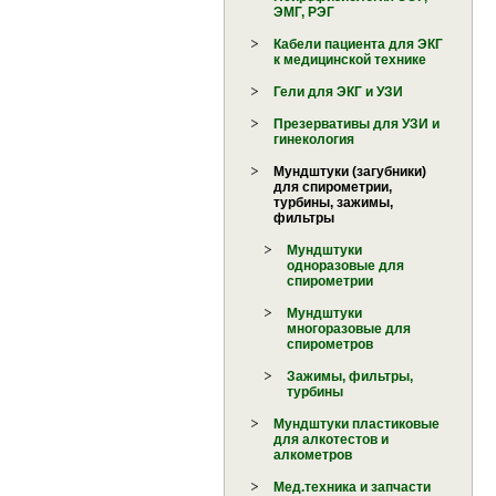
ЭМГ, РЭГ
Кабели пациента для ЭКГ
к медицинской технике
Гели для ЭКГ и УЗИ
Презервативы для УЗИ и
гинекология
Мундштуки (загубники)
для спирометрии,
турбины, зажимы,
фильтры
Мундштуки
одноразовые для
спирометрии
Мундштуки
многоразовые для
спирометров
Зажимы, фильтры,
турбины
Мундштуки пластиковые
для алкотестов и
алкометров
Мед.техника и запчасти