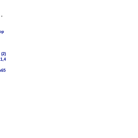
,
ор
 (2)
1,4
,
х65