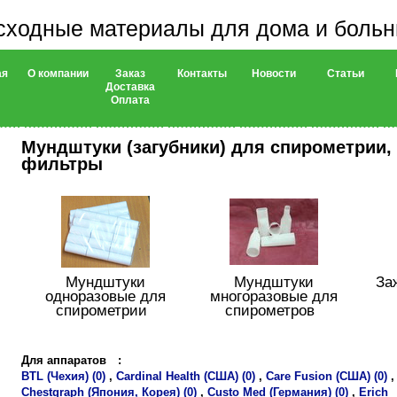
сходные материалы для дома и боль
ая
О компании
Заказ
Контакты
Новости
Статьи
Доставка
Оплата
Мундштуки (загубники) для спирометрии,
фильтры
Мундштуки
Мундштуки
За
одноразовые для
многоразовые для
спирометрии
спирометров
Для аппаратов
:
BTL (Чехия) (0)
,
Cardinal Health (США) (0)
,
Care Fusion (США) (0)
,
Chestgraph (Япония, Корея) (0)
,
Custo Med (Германия) (0)
,
Erich