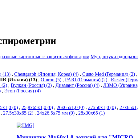
спирометрии
разовые картонные с защитным фильтром
Мундштуки одноразов
 (13)
,
Chestgraph (Япония, Корея) (4)
,
Custo Med (Германия) (2)
IR (Италия) (13)
,
Omron (5)
,
PARI (Германия) (2)
,
Riester (Герм
 (2)
,
Вулкан (Россия) (2)
,
Диамант (Россия) (4)
,
ЛЗМО (Украина)
)
,
Этон (Россия) (4)
5х1,0 (0)
,
25,8х65х1,0 (0)
,
26х65х1,0 (0)
,
27х50х1,0 (0)
,
27х65х1,
,
27,5х30х65 (2)
,
24х26,5х75 мм (0)
,
28х30х65 (1)
Мундштук 20х60х1,0 детский для "MICRO