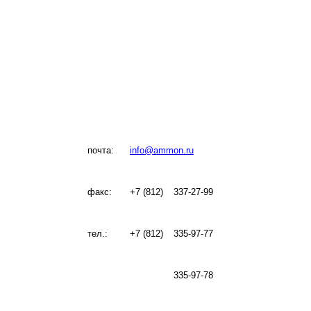
почта:
info@ammon.ru
факс:
+7 (812)
337-27-99
тел.:
+7 (812)
335-97-77
335-97-78