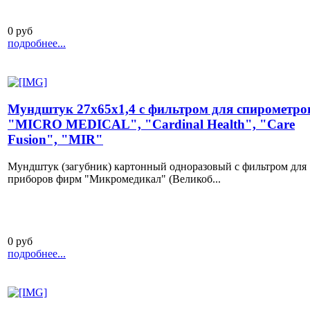
0 руб
подробнее...
Мундштук 27х65х1,4 с фильтром для спирометро
"MICRO MEDICAL", "Cardinal Health", "Care
Fusion", "MIR"
Мундштук (загубник) картонный одноразовый с фильтром для
приборов фирм "Микромедикал" (Великоб...
0 руб
подробнее...