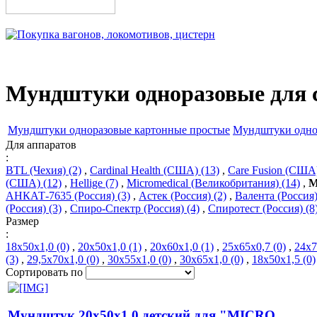
Мундштуки одноразовые для 
Мундштуки одноразовые картонные простые
Мундштуки одно
Для аппаратов
:
BTL (Чехия) (2)
,
Cardinal Health (США) (13)
,
Care Fusion (США)
(США) (12)
,
Hellige (7)
,
Micromedical (Великобритания) (14)
,
M
АНКАТ-7635 (Россия) (3)
,
Астек (Россия) (2)
,
Валента (Россия)
(Россия) (3)
,
Спиро-Спектр (Россия) (4)
,
Спиротест (Россия) (8
Размер
:
18х50х1,0 (0)
,
20х50х1,0 (1)
,
20х60х1,0 (1)
,
25х65х0,7 (0)
,
24х7
(3)
,
29,5х70х1,0 (0)
,
30х55х1,0 (0)
,
30х65х1,0 (0)
,
18х50х1,5 (0)
Сортировать по
Мундштук 20х50х1,0 детский для "MICRO