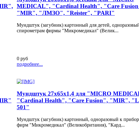
MIR",
MEDICAL", "Cardinal Health", "Care Fusion
"MIR", "ЛМЗО", "Reister", "PARI"
Мундштук (загубник) картонный для детей, одноразовый
спирометрам фирмы "Микромедикал" (Велик...
0 руб
подробнее...
Мундштук 27х65х1,4 для "MICRO MEDICA
MIR"
"Cardinal Health", "Care Fusion", "MIR", "L
501"
Мундштук (загубник) картонный, одноразовый к прибо
фирм "Микромедикал" (Великобритания), "Кард...