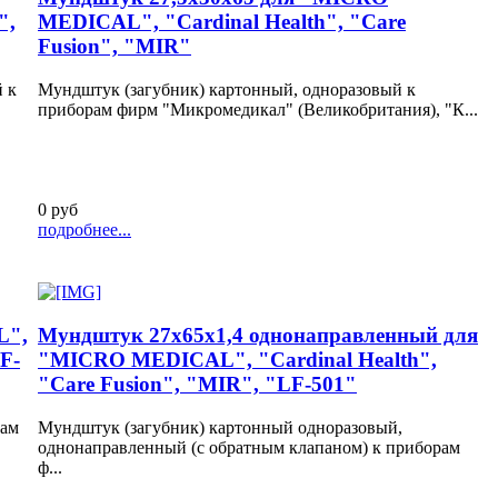
",
MEDICAL", "Cardinal Health", "Care
Fusion", "MIR"
 к
Мундштук (загубник) картонный, одноразовый к
приборам фирм "Микромедикал" (Великобритания), "К...
0 руб
подробнее...
L",
Мундштук 27х65х1,4 однонаправленный для
F-
"MICRO MEDICAL", "Cardinal Health",
"Care Fusion", "MIR", "LF-501"
рам
Мундштук (загубник) картонный одноразовый,
однонаправленный (с обратным клапаном) к приборам
ф...