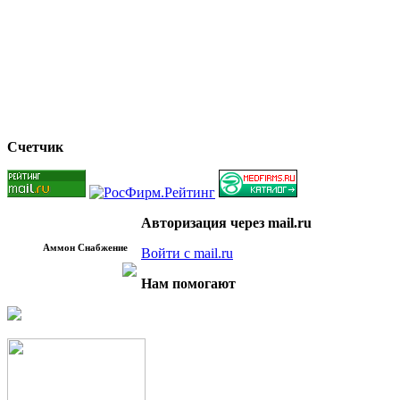
Счетчик
Авторизация через mail.ru
Аммон Снабжение
Войти с mail.ru
Нам помогают