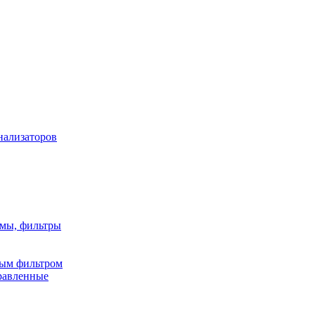
нализаторов
имы, фильтры
ным фильтром
равленные