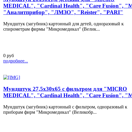
MEDICAL", "Cardinal Health", "Care Fusion", "
"Аналитприбор", "ЛМЗО", "Reister", "PARI"
Мундштук (загубник) картонный для детей, одноразовый к
спирометрам фирмы "Микромедикал" (Велик...
0 руб
подробнее...
Мундштук 27,5х30х65 с фильтром для "MICRO
MEDICAL", "Cardinal Health", "Care Fusion", "
Мундштук (загубник) картонный с фильтром, одноразовый к
приборам фирм "Микромедикал" (Великобр...