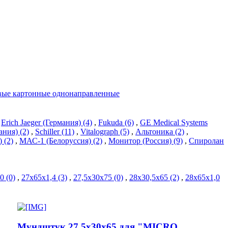
ые картонные однонаправленные
,
Erich Jaeger (Германия) (4)
,
Fukuda (6)
,
GE Medical Systems
ания) (2)
,
Schiller (11)
,
Vitalograph (5)
,
Альтоника (2)
,
 (2)
,
МАС-1 (Белоруссия) (2)
,
Монитор (Россия) (9)
,
Спиролан
0 (0)
,
27х65х1,4 (3)
,
27,5х30х75 (0)
,
28х30,5х65 (2)
,
28х65х1,0
Мундштук 27,5х30х65 для "MICRO