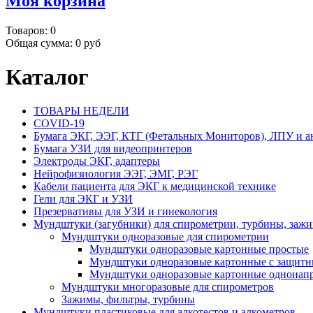
Моя корзина
Товаров:
0
Общая сумма:
0 руб
Каталог
ТОВАРЫ НЕДЕЛИ
COVID-19
Бумага ЭКГ, ЭЭГ, КТГ (Фетальных Мониторов), ЛПУ и а
Бумага УЗИ для видеопринтеров
Электроды ЭКГ, адаптеры
Нейрофизиология ЭЭГ, ЭМГ, РЭГ
Кабели пациента для ЭКГ к медицинской технике
Гели для ЭКГ и УЗИ
Презервативы для УЗИ и гинекология
Мундштуки (загубники) для спирометрии, турбины, заж
Мундштуки одноразовые для спирометрии
Мундштуки одноразовые картонные простые
Мундштуки одноразовые картонные с защит
Мундштуки одноразовые картонные однонап
Мундштуки многоразовые для спирометров
Зажимы, фильтры, турбины
Мундштуки пластиковые для алкотестов и алкометров