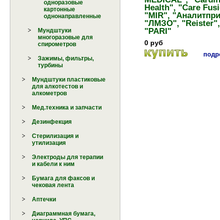
одноразовые
Health", "Care Fusi
картонные
"MIR", "Аналитпри
однонаправленные
"ЛМЗО", "Reister",
"PARI"
Мундштуки
многоразовые для
Мундштук (загубник) кар
0 руб
спирометров
для детей, одноразовый 
подро
спирометрам фирмы
Зажимы, фильтры,
"Микромедикал" (Велик..
турбины
Мундштуки пластиковые
для алкотестов и
алкометров
Мед.техника и запчасти
Дезинфекция
Стерилизация и
утилизация
Электроды для терапии
и кабели к ним
Бумага для факсов и
чековая лента
Аптечки
Диаграммная бумага,