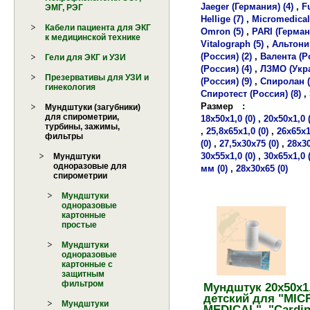
Jaeger (Германия) (4)
,
F
ЭМГ, РЭГ
Hellige (7)
,
Micromedical
Кабели пациента для ЭКГ
Omron (5)
,
PARI (Герман
к медицинской технике
Vitalograph (5)
,
Альтоник
(Россия) (2)
,
Валента (Ро
Гели для ЭКГ и УЗИ
(Россия) (4)
,
ЛЗМО (Укра
Презервативы для УЗИ и
(Россия) (9)
,
Спиролан (
гинекология
Спиротест (Россия) (8)
,
Размер
:
Мундштуки (загубники)
для спирометрии,
18х50х1,0 (0)
,
20х50х1,0 (
турбины, зажимы,
,
25,8х65х1,0 (0)
,
26х65х1
фильтры
(0)
,
27,5х30х75 (0)
,
28х30
30х55х1,0 (0)
,
30х65х1,0 (
Мундштуки
одноразовые для
мм (0)
,
28х30х65 (0)
спирометрии
Мундштуки
одноразовые
картонные
простые
Мундштуки
одноразовые
картонные с
защитным
фильтром
Мундштук 20х50х1
детский для "MIC
Мундштуки
MEDICAL", "Cardin