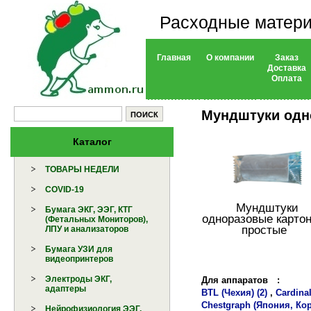
Расходные матери
Главная
О компании
Заказ
Доставка
Оплата
Мундштуки одн
Каталог
ТОВАРЫ НЕДЕЛИ
COVID-19
Мундштуки
Бумага ЭКГ, ЭЭГ, КТГ
одноразовые карто
(Фетальных Мониторов),
простые
ЛПУ и анализаторов
Бумага УЗИ для
видеопринтеров
Электроды ЭКГ,
Для аппаратов
:
адаптеры
BTL (Чехия) (2)
,
Cardinal
Chestgraph (Япония, Кор
Нейрофизиология ЭЭГ,