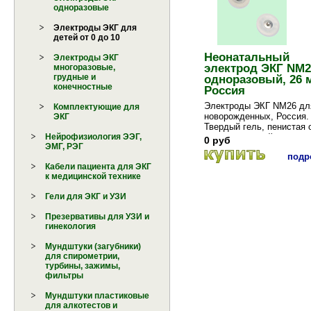
одноразовые
Электроды ЭКГ для
детей от 0 до 10
Неонатальный
Электроды ЭКГ
электрод ЭКГ NM2
многоразовые,
грудные и
одноразовый, 26 
конечностные
Россия
Электроды ЭКГ NM26 дл
Комплектующие для
новорожденных, Россия.
ЭКГ
Твердый гель, пенистая 
запрессованный ко...
Нейрофизиология ЭЭГ,
0 руб
ЭМГ, РЭГ
подро
Кабели пациента для ЭКГ
к медицинской технике
Гели для ЭКГ и УЗИ
Презервативы для УЗИ и
гинекология
Мундштуки (загубники)
для спирометрии,
турбины, зажимы,
фильтры
Мундштуки пластиковые
для алкотестов и