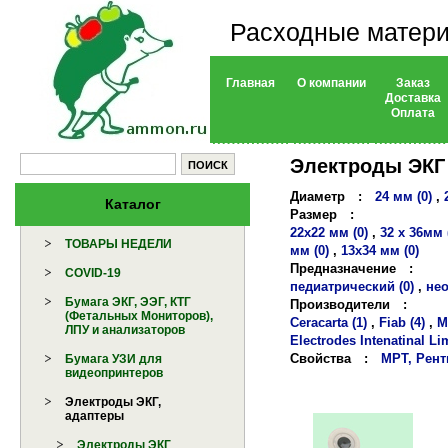
Расходные матери
Главная
О компании
Заказ
Доставка
Оплата
Электроды ЭКГ 
Диаметр
:
24 мм (0)
,
Каталог
Размер
:
22х22 мм (0)
,
32 х 36мм 
ТОВАРЫ НЕДЕЛИ
мм (0)
,
13х34 мм (0)
Предназначение
:
COVID-19
педиатрический (0)
,
нео
Бумага ЭКГ, ЭЭГ, КТГ
Производители
:
(Фетальных Мониторов),
Ceracarta (1)
,
Fiab (4)
,
M
ЛПУ и анализаторов
Electrodes Intenatinal Lim
Свойства
:
МРТ, Рентг
Бумага УЗИ для
видеопринтеров
Электроды ЭКГ,
адаптеры
Электроды ЭКГ