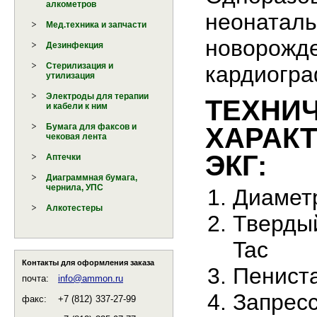
алкометров
неонатал
Мед.техника и запчасти
новорож
Дезинфекция
Стерилизация и
кардиогра
утилизация
Электроды для терапии
ТЕХНИ
и кабели к ним
Бумага для факсов и
ХАРАК
чековая лента
ЭКГ:
Аптечки
Диаграммная бумага,
чернила, УПС
Диаметр
Алкотестеры
Тверды
Tac
Контакты для оформления заказа
Пенист
почта:
info@ammon.ru
Запрес
факс:
+7 (812)
337-27-99