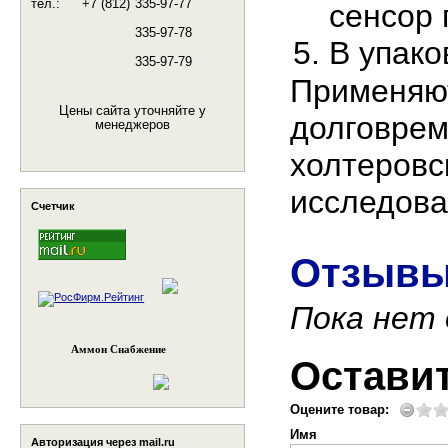
тел.:
+7 (812)
335-97-77
сенсор 
335-97-78
В упако
335-97-79
Применя
Цены сайта уточняйте у
долгов
менеджеров
холтеро
исследова
Счетчик
Отзывы
Пока нет
Аммон Снабжение
Остави
Оцените товар:
Имя
Авторизация через mail.ru