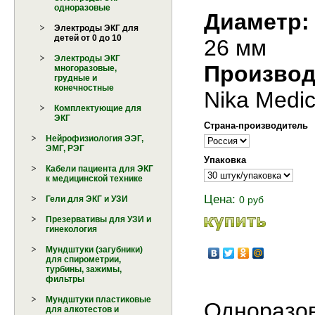
одноразовые
Диаметр:
Электроды ЭКГ для
детей от 0 до 10
26 мм
Электроды ЭКГ
Производ
многоразовые,
грудные и
конечностные
Nika Medic
Комплектующие для
ЭКГ
Страна-производитель
Нейрофизиология ЭЭГ,
ЭМГ, РЭГ
Упаковка
Кабели пациента для ЭКГ
к медицинской технике
Цена:
0 руб
Гели для ЭКГ и УЗИ
Презервативы для УЗИ и
гинекология
Мундштуки (загубники)
для спирометрии,
турбины, зажимы,
фильтры
Мундштуки пластиковые
Однора
для алкотестов и