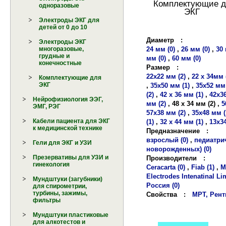
Комплектующие д
одноразовые
ЭКГ
Электроды ЭКГ для
детей от 0 до 10
Диаметр
:
Электроды ЭКГ
24 мм (0)
,
26 мм (0)
,
30 
многоразовые,
грудные и
мм (0)
,
60 мм (0)
конечностные
Размер
:
22х22 мм (2)
,
22 х 34мм 
Комплектующие для
ЭКГ
,
35х50 мм (1)
,
35х52 мм 
(2)
,
42 х 36 мм (1)
,
42х36
Нейрофизиология ЭЭГ,
мм (2)
,
48 х 34 мм (2)
,
5
ЭМГ, РЭГ
57х38 мм (2)
,
35х48 мм (
Кабели пациента для ЭКГ
(1)
,
32 х 44 мм (1)
,
13х34
к медицинской технике
Предназначение
:
взрослый (0)
,
педиатрич
Гели для ЭКГ и УЗИ
новорожденных) (0)
Презервативы для УЗИ и
Производители
:
гинекология
Ceracarta (0)
,
Fiab (1)
,
M
Electrodes Intenatinal Lim
Мундштуки (загубники)
Россия (0)
для спирометрии,
турбины, зажимы,
Свойства
:
МРТ, Рентг
фильтры
Мундштуки пластиковые
для алкотестов и