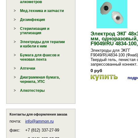
алкометров
Мед.техника и запчасти
Дезинфекция
Стерилизация и
Электрод ЭКГ 48х
утилизация
мм, одноразовый,
Электроды для терапии
F9049/RU 4834-100,
и кабели к ним
Электроды для ЭКГГ
F9049/RU4834-100 (Фиаб)
Бумага для факсов и
Твердый гель, пенистая 
чековая лента
запрессованный коннект..
Аптечки
0 руб
Диаграммная бумага,
подро
чернила, УПС
Алкотестеры
Контакты для оформления заказа
почта:
info@ammon.ru
факс:
+7 (812)
337-27-99