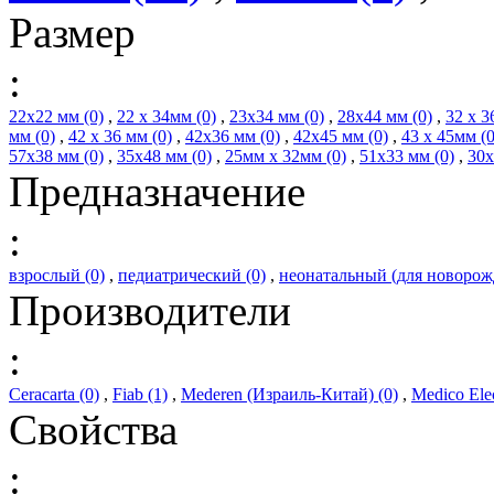
Размер
:
22х22 мм (0)
,
22 х 34мм (0)
,
23х34 мм (0)
,
28х44 мм (0)
,
32 х 3
мм (0)
,
42 х 36 мм (0)
,
42х36 мм (0)
,
42х45 мм (0)
,
43 х 45мм (0
57х38 мм (0)
,
35х48 мм (0)
,
25мм х 32мм (0)
,
51х33 мм (0)
,
30х
Предназначение
:
взрослый (0)
,
педиатрический (0)
,
неонатальный (для новорож
Производители
:
Ceracarta (0)
,
Fiab (1)
,
Mederen (Израиль-Китай) (0)
,
Medico Elec
Свойства
: