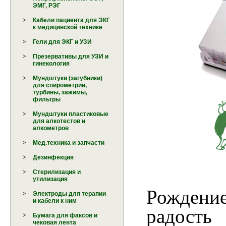
ЭМГ, РЭГ
Кабели пациента для ЭКГ
к медицинской технике
Гели для ЭКГ и УЗИ
Презервативы для УЗИ и
гинекология
Мундштуки (загубники)
для спирометрии,
турбины, зажимы,
фильтры
Мундштуки пластиковые
для алкотестов и
алкометров
Мед.техника и запчасти
Дезинфекция
Стерилизация и
утилизация
Рождение
Электроды для терапии
и кабели к ним
радость
Бумага для факсов и
чековая лента