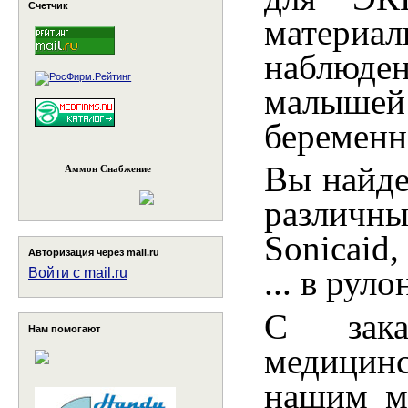
Счетчик
материа
наблюден
малыш
беременн
Вы найде
Аммон Снабжение
различ
Sonicaid,
Авторизация через mail.ru
... в рул
Войти с mail.ru
С зак
Нам помогают
медицинс
нашим ме