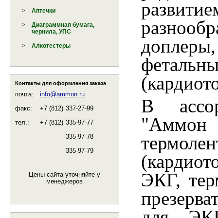
развити
Аптечки
разнооб
Диаграммная бумага,
чернила, УПС
доплеры
Алкотестеры
фета
(кардиот
Контакты для оформления заказа
почта:
info@ammon.ru
В ассо
факс:
+7 (812)
337-27-99
"Аммон 
тел.:
+7 (812)
335-97-77
термоле
335-97-78
335-97-79
(кардиот
ЭКГ, тер
Цены сайта уточняйте у
менеджеров
презерва
для ЭК