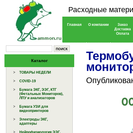
Расходные матери
Главная
О компании
Заказ
Доставка
Оплата
Термоб
Каталог
монито
ТОВАРЫ НЕДЕЛИ
Опубликован
COVID-19
Бумага ЭКГ, ЭЭГ, КТГ
(Фетальных Мониторов),
ЛПУ и анализаторов
Бумага УЗИ для
видеопринтеров
Электроды ЭКГ,
адаптеры
Нейрофизиология ЭЭГ,