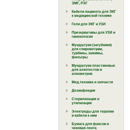
ЭМГ, РЭГ
Кабели пациента для ЭКГ
к медицинской технике
Гели для ЭКГ и УЗИ
Презервативы для УЗИ и
гинекология
Мундштуки (загубники)
для спирометрии,
турбины, зажимы,
фильтры
Мундштуки пластиковые
для алкотестов и
алкометров
Мед.техника и запчасти
Дезинфекция
Стерилизация и
утилизация
Электроды для терапии
и кабели к ним
Бумага для факсов и
чековая лента