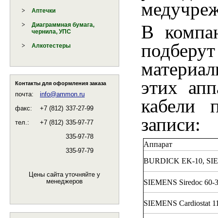
медучреж
Аптечки
В компа
Диаграммная бумага,
чернила, УПС
подбер
Алкотестеры
материа
этих апп
Контакты для оформления заказа
почта:
info@ammon.ru
кабели 
факс:
+7 (812)
337-27-99
записи:
тел.:
+7 (812)
335-97-77
335-97-78
Аппарат
335-97-79
BURDICK EK-10, SIEM
Цены сайта уточняйте у
менеджеров
SIEMENS Siredoc 60-342
SIEMENS Cardiostat 1