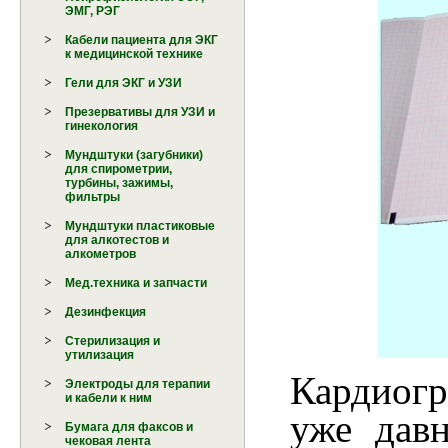
ЭМГ, РЭГ
Кабели пациента для ЭКГ
к медицинской технике
Гели для ЭКГ и УЗИ
Презервативы для УЗИ и
гинекология
Мундштуки (загубники)
для спирометрии,
турбины, зажимы,
фильтры
Мундштуки пластиковые
для алкотестов и
алкометров
Мед.техника и запчасти
Дезинфекция
Стерилизация и
утилизация
Кардиог
Электроды для терапии
и кабели к ним
уже дав
Бумага для факсов и
чековая лента