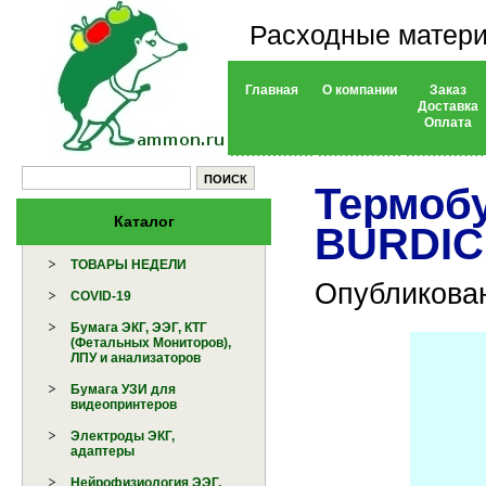
Расходные матери
Главная
О компании
Заказ
Доставка
Оплата
Термоб
Каталог
BURDIC
ТОВАРЫ НЕДЕЛИ
Опубликован
COVID-19
Бумага ЭКГ, ЭЭГ, КТГ
(Фетальных Мониторов),
ЛПУ и анализаторов
Бумага УЗИ для
видеопринтеров
Электроды ЭКГ,
адаптеры
Нейрофизиология ЭЭГ,