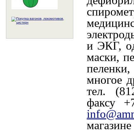
дефибри
спиромет
медици
электрод
и ЭКГ, о
маски, п
пеленки
многое д
тел. (81
факсу +
info@am
магазин