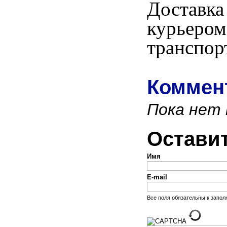
Достав
курьер
транспор
Коммент
Пока нет
Остави
Имя
E-mail
Все поля обязательны к запо