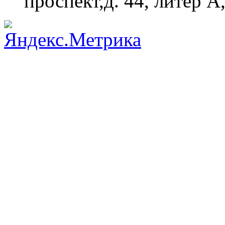
проспект,д. 44, литер А