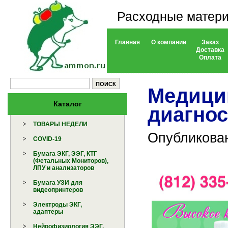
Расходные матери
Главная
О компании
Заказ
Доставка
Оплата
Медици
Каталог
диагнос
ТОВАРЫ НЕДЕЛИ
Опубликован
COVID-19
Бумага ЭКГ, ЭЭГ, КТГ
(Фетальных Мониторов),
ЛПУ и анализаторов
Бумага УЗИ для
видеопринтеров
Электроды ЭКГ,
адаптеры
Нейрофизиология ЭЭГ,