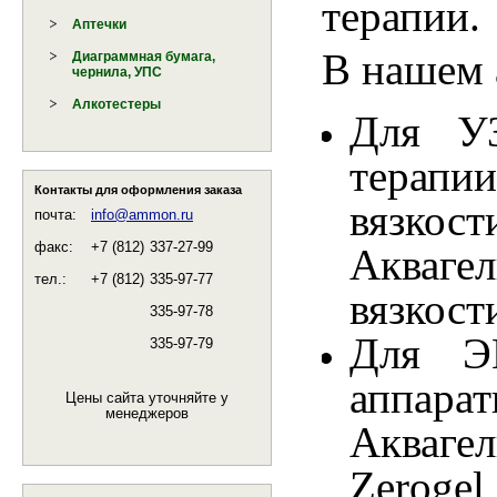
терапии.
Аптечки
В нашем 
Диаграммная бумага,
чернила, УПС
Алкотестеры
Для УЗ
терапи
Контакты для оформления заказа
вязко
почта:
info@ammon.ru
факс:
+7 (812)
337-27-99
Акваге
тел.:
+7 (812)
335-97-77
вязкости
335-97-78
Для Э
335-97-79
аппар
Цены сайта уточняйте у
менеджеров
Аквагел
Zerogel