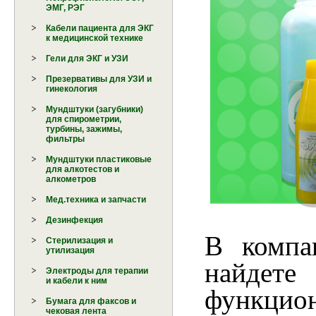
ЭМГ, РЭГ
Кабели пациента для ЭКГ
к медицинской технике
Гели для ЭКГ и УЗИ
Презервативы для УЗИ и
гинекология
Мундштуки (загубники)
для спирометрии,
турбины, зажимы,
фильтры
Мундштуки пластиковые
для алкотестов и
алкометров
Мед.техника и запчасти
Дезинфекция
В компа
Стерилизация и
утилизация
найдете
Электроды для терапии
и кабели к ним
функци
Бумага для факсов и
чековая лента