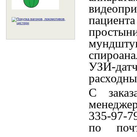
видеопр
пациен
просты
мундшту
спироана
УЗИ-дат
расходны
С заказ
менеджер
335-97-79
по по