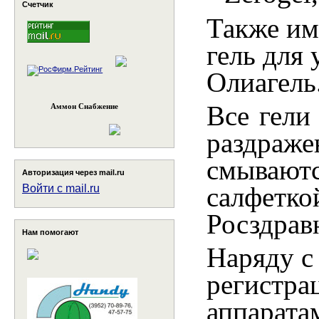
Счетчик
Также им
гель для
Олиагель
Все гели
Аммон Снабжение
раздраже
смываю
Авторизация через mail.ru
салфет
Войти с mail.ru
Росздрав
Нам помогают
Наряду с
регистра
аппара