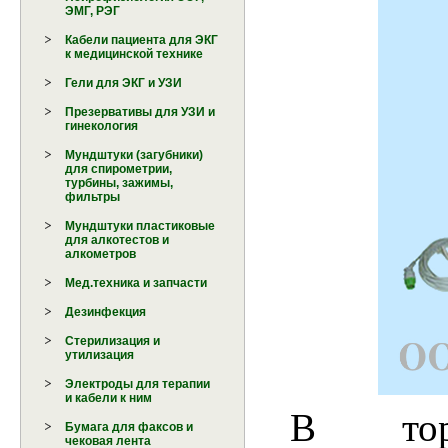
ЭМГ, РЭГ
Кабели пациента для ЭКГ
к медицинской технике
Гели для ЭКГ и УЗИ
Презервативы для УЗИ и
гинекология
Мундштуки (загубники)
для спирометрии,
турбины, зажимы,
фильтры
Мундштуки пластиковые
для алкотестов и
алкометров
Мед.техника и запчасти
Дезинфекция
Стерилизация и
утилизация
Электроды для терапии
и кабели к ним
В тор
Бумага для факсов и
чековая лента