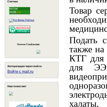
Счетчик
Товар се
необх
медицинс
Подать с
Аммон Снабжение
также на
КТГ для 
для ЭЭ
Авторизация через mail.ru
Войти с mail.ru
видеопр
однораз
Нам помогают
электро
халаты