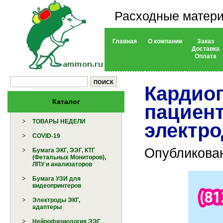
Расходные матери
Главная
О компании
Заказ
Доставка
Оплата
Кардио
Каталог
пациен
ТОВАРЫ НЕДЕЛИ
электро
COVID-19
Опубликован
Бумага ЭКГ, ЭЭГ, КТГ
(Фетальных Мониторов),
ЛПУ и анализаторов
Бумага УЗИ для
видеопринтеров
Электроды ЭКГ,
адаптеры
Нейрофизиология ЭЭГ,