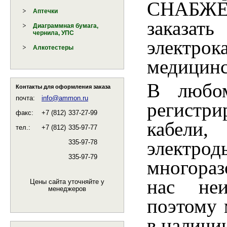
СНАБЖЕ
Аптечки
заказат
Диаграммная бумага,
чернила, УПС
электр
Алкотестеры
медицинс
В любом
Контакты для оформления заказа
почта:
info@ammon.ru
регистр
факс:
+7 (812)
337-27-99
кабели
тел.:
+7 (812)
335-97-77
элект
335-97-78
335-97-79
многораз
нас неи
Цены сайта уточняйте у
менеджеров
поэтому 
в наличи