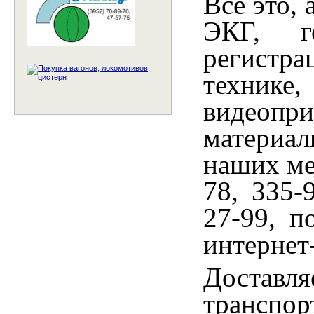
Все это, 
ЭКГ, 
регистра
технике
видеопр
материал
наших ме
78, 335-
27-99, п
интернет
Доставл
транспор