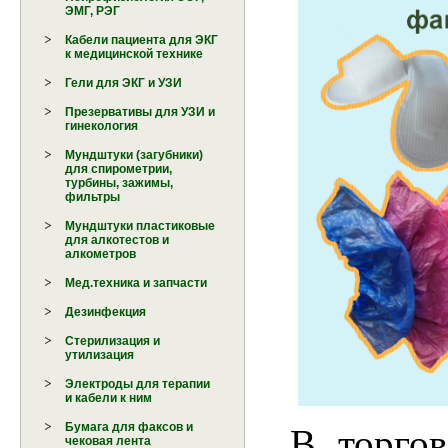
ЭМГ, РЭГ
Кабели пациента для ЭКГ
к медицинской технике
Гели для ЭКГ и УЗИ
Презервативы для УЗИ и
гинекология
Мундштуки (загубники)
для спирометрии,
турбины, зажимы,
фильтры
Мундштуки пластиковые
для алкотестов и
алкометров
Мед.техника и запчасти
Дезинфекция
Стерилизация и
утилизация
Электроды для терапии
и кабели к ним
Бумага для факсов и
В торго
чековая лента