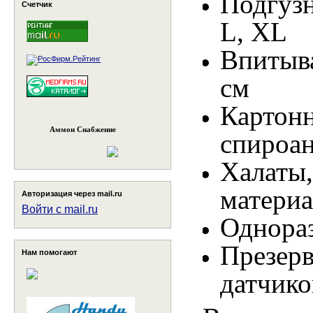
Подгузн
Счетчик
L, XL
Впитыв
см
Карт
Аммон Снабжение
спироан
Халат
материа
Авторизация через mail.ru
Войти с mail.ru
Однора
Презер
Нам помогают
датчико