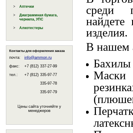
среди 
Аптечки
Диаграммная бумага,
найдете 
чернила, УПС
Алкотестеры
изделия.
В нашем 
Контакты для оформления заказа
почта:
info@ammon.ru
Бахилы
факс:
+7 (812)
337-27-99
Маски
тел.:
+7 (812)
335-97-77
резинк
335-97-78
335-97-79
(плюше
Цены сайта уточняйте у
Перча
менеджеров
латексн