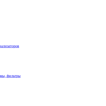
нализаторов
имы, фильтры