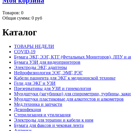
Моя корзина
Товаров:
0
Общая сумма:
0 руб
Каталог
ТОВАРЫ НЕДЕЛИ
COVID-19
Бумага ЭКГ, ЭЭГ, КТГ (Фетальных Мониторов), ЛПУ и а
Бумага УЗИ для видеопринтеров
Электроды ЭКГ, адаптеры
Нейрофизиология ЭЭГ, ЭМГ, РЭГ
Кабели пациента для ЭКГ к медицинской технике
Гели для ЭКГ и УЗИ
Презервативы для УЗИ и гинекология
Мундштуки (загубники) для спирометрии, турбины, заж
Мундштуки пластиковые для алкотестов и алкометров
Мед.техника и запчасти
Дезинфекция
Стерилизация и утилизация
Электроды для терапии и кабели к ним
Бумага для факсов и чековая лента
Аптечки