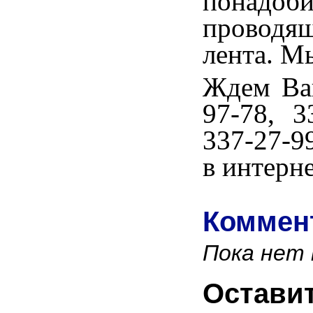
понадо
проводя
лента. М
Ждем Ваш
97-78, 3
337-27-9
в интерн
Коммент
Пока нет
Остави