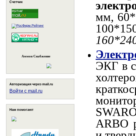
электр
Счетчик
мм, 60*
100*150
160*24
Электр
Аммон Снабжение
ЭКГ в с
холте
кратко
Авторизация через mail.ru
Войти с mail.ru
монито
SWARO
Нам помогают
ARBO р
и тверд