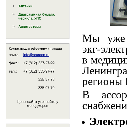
Аптечки
Диаграммная бумага,
чернила, УПС
Алкотестеры
Мы уже 
экг-элек
Контакты для оформления заказа
почта:
info@ammon.ru
в медици
факс:
+7 (812)
337-27-99
Ленингр
тел.:
+7 (812)
335-97-77
регионы 
335-97-78
335-97-79
В ассор
снабжени
Цены сайта уточняйте у
менеджеров
Элект