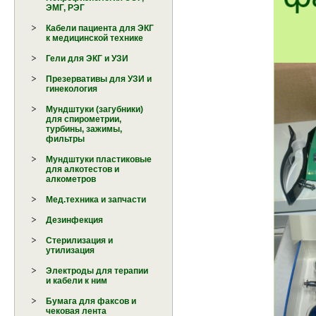
ЭМГ, РЭГ
Кабели пациента для ЭКГ
к медицинской технике
Гели для ЭКГ и УЗИ
Презервативы для УЗИ и
гинекология
Мундштуки (загубники)
для спирометрии,
турбины, зажимы,
фильтры
Мундштуки пластиковые
для алкотестов и
алкометров
Мед.техника и запчасти
Дезинфекция
Стерилизация и
утилизация
Электроды для терапии
и кабели к ним
Бумага для факсов и
чековая лента