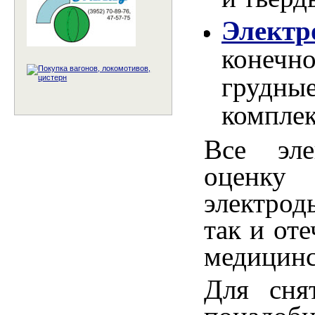
Элек
конечн
грудные
комплек
Все эле
оценку
электрод
так и от
медицин
Для сня