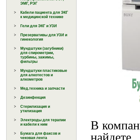
ЭМГ, РЭГ
Кабели пациента для ЭКГ
к медицинской технике
Гели для ЭКГ и УЗИ
Презервативы для УЗИ и
гинекология
Мундштуки (загубники)
для спирометрии,
турбины, зажимы,
фильтры
Мундштуки пластиковые
для алкотестов и
алкометров
Мед.техника и запчасти
Дезинфекция
Стерилизация и
утилизация
Электроды для терапии
В компа
и кабели к ним
найдете
Бумага для факсов и
чековая лента