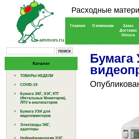
Расходные матери
Главная
О компании
Заказ
Доставка
Оплата
Бумага
Каталог
видеоп
ТОВАРЫ НЕДЕЛИ
Опубликован
COVID-19
Бумага ЭКГ, ЭЭГ, КТГ
(Фетальных Мониторов),
ЛПУ и анализаторов
Бумага УЗИ для
видеопринтеров
Электроды ЭКГ,
адаптеры
Нейрофизиология ЭЭГ,