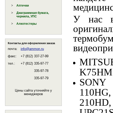
медицинс
Аптечки
Диаграммная бумага,
У нас в
чернила, УПС
Алкотестеры
оригин
термоб
Контакты для оформления заказа
видеопри
почта:
info@ammon.ru
факс:
+7 (812)
337-27-99
MITSUB
тел.:
+7 (812)
335-97-77
K75HM
335-97-78
335-97-79
SONY 
110HG,
Цены сайта уточняйте у
менеджеров
210HD
UPC21S