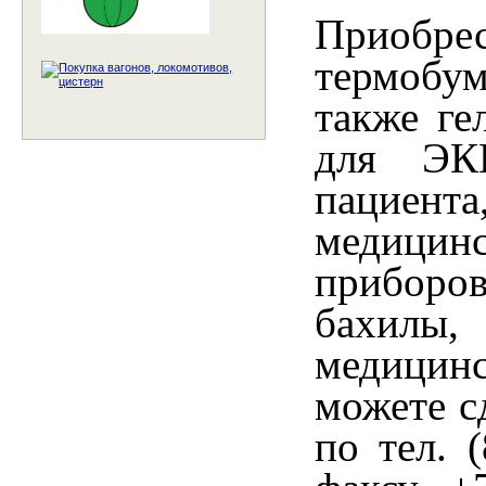
Приобр
термобу
также ге
для ЭКГ
пациента
медици
приборо
бахилы,
медицин
можете с
по тел. 