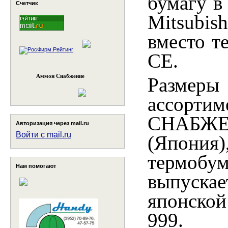
бумагу в
Счетчик
Mitsubi
вместо 
CE.
Аммон Снабжение
Размеры
ассорт
СНАБЖЕН
Авторизация через mail.ru
Войти с mail.ru
(Япони
термобум
Нам помогают
выпуска
японско
999.