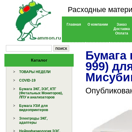
Расходные матери
Главная
О компании
Заказ
Доставка
Оплата
Бумага 
Каталог
999) дл
ТОВАРЫ НЕДЕЛИ
Мисуби
COVID-19
Опубликован
Бумага ЭКГ, ЭЭГ, КТГ
(Фетальных Мониторов),
ЛПУ и анализаторов
Бумага УЗИ для
видеопринтеров
Электроды ЭКГ,
адаптеры
Нейрофизиология ЭЭГ,