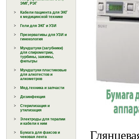
ЭМГ, РЭГ
Кабели пациента для ЭКГ
к медицинской технике
Гели для ЭКГ и УЗИ
Презервативы для УЗИ и
гинекология
Мундштуки (загубники)
для спирометрии,
турбины, зажимы,
фильтры
Мундштуки пластиковые
для алкотестов и
алкометров
Мед.техника и запчасти
Дезинфекция
Стерилизация и
утилизация
Электроды для терапии
и кабели к ним
Глянц
Бумага для факсов и
чековая лента