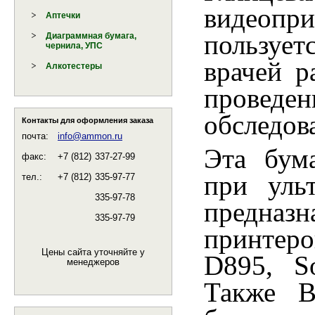
видеопр
Аптечки
пользуе
Диаграммная бумага,
чернила, УПС
врачей р
Алкотестеры
провед
обследов
Контакты для оформления заказа
почта:
info@ammon.ru
Эта бум
факс:
+7 (812)
337-27-99
при уль
тел.:
+7 (812)
335-97-77
335-97-78
предна
335-97-79
принтер
Цены сайта уточняйте у
D895, S
менеджеров
Также В