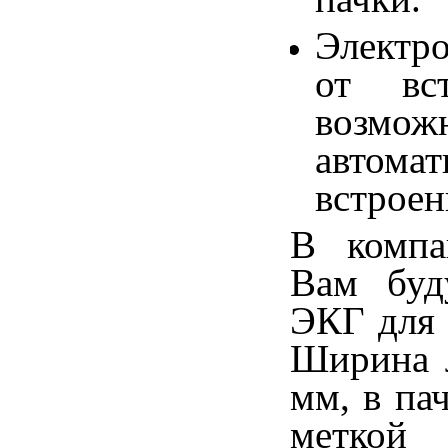
Электро
от вс
возмо
автом
встроен
В комп
Вам буд
ЭКГ для 
Ширина л
мм, в па
меткой