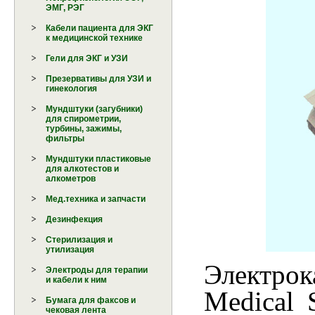
ЭМГ, РЭГ
Кабели пациента для ЭКГ
к медицинской технике
Гели для ЭКГ и УЗИ
Презервативы для УЗИ и
гинекология
Мундштуки (загубники)
для спирометрии,
турбины, зажимы,
фильтры
Мундштуки пластиковые
для алкотестов и
алкометров
Мед.техника и запчасти
Дезинфекция
Стерилизация и
утилизация
Электро
Электроды для терапии
и кабели к ним
Medical 
Бумага для факсов и
чековая лента