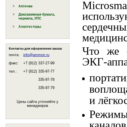
Micro
Аптечки
исполь
Диаграммная бумага,
чернила, УПС
сердечн
Алкотестеры
медицинс
Что же 
Контакты для оформления заказа
почта:
info@ammon.ru
ЭКГ-аппа
факс:
+7 (812)
337-27-99
тел.:
+7 (812)
335-97-77
портат
335-97-78
воплоща
335-97-79
и лёгко
Цены сайта уточняйте у
менеджеров
Режимы
канало