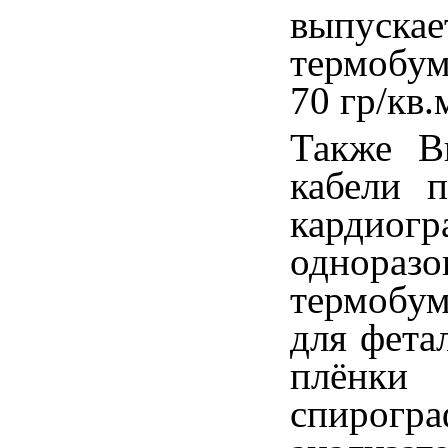
выпуска
термобум
70 гр/кв.
Также В
кабели 
кардио
однора
термобу
для фета
плёнки
спирогр