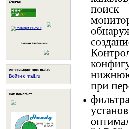
Счетчик
поиск
монито
обнаруж
создан
Аммон Снабжение
Кон
конфи
Авторизация через mail.ru
нижнюю
Войти с mail.ru
при пер
Нам помогают
фильтра
устан
оптима