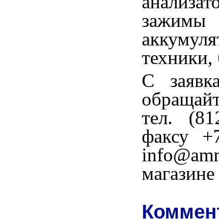
анализа
зажим
аккуму
техники, 
С заявк
обращай
тел. (81
факсу +
info@a
магазине
Коммент