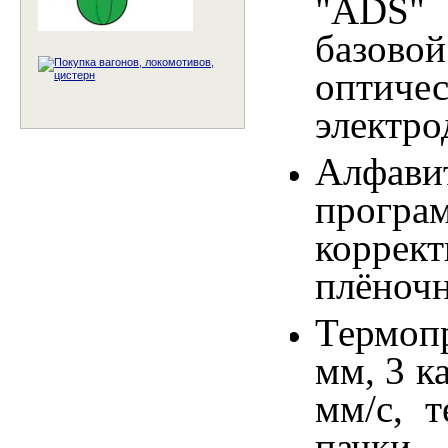
"ADS"
базов
оптич
электро
Алфави
прогр
коррек
плёночн
Термопр
мм, 3 к
мм/с, 
пачки.