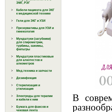
ЭМГ, РЭГ
Кабели пациента для ЭКГ
к медицинской технике
Гели для ЭКГ и УЗИ
Презервативы для УЗИ и
гинекология
Мундштуки (загубники)
для спирометрии,
турбины, зажимы,
фильтры
Мундштуки пластиковые
для алкотестов и
алкометров
Мед.техника и запчасти
Дезинфекция
Стерилизация и
утилизация
В совре
Электроды для терапии
и кабели к ним
разнообр
Бумага для факсов и
чековая лента