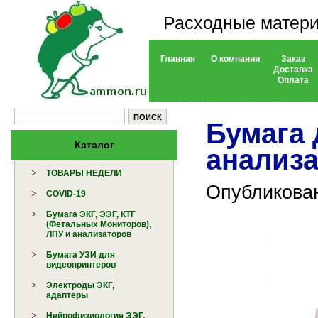
Расходные матери
Главная
О компании
Заказ
Доставка
Оплата
Бумага
Каталог
анализ
ТОВАРЫ НЕДЕЛИ
Опубликован
COVID-19
Бумага ЭКГ, ЭЭГ, КТГ
(Фетальных Мониторов),
ЛПУ и анализаторов
Бумага УЗИ для
видеопринтеров
Электроды ЭКГ,
адаптеры
Нейрофизиология ЭЭГ,