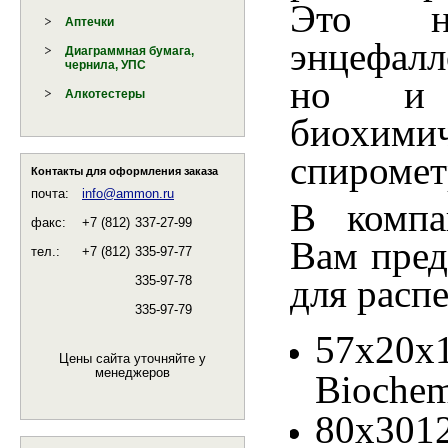
Это не
Аптечки
энцефалл
Диаграммная бумага,
чернила, УПС
но и р
Алкотестеры
биохими
спиромет
Контакты для оформления заказа
почта:
info@ammon.ru
В комп
факс:
+7 (812)
337-27-99
Вам пред
тел.:
+7 (812)
335-97-77
для распе
335-97-78
335-97-79
57х20
Цены сайта уточняйте у
менеджеров
Biochem
80х30