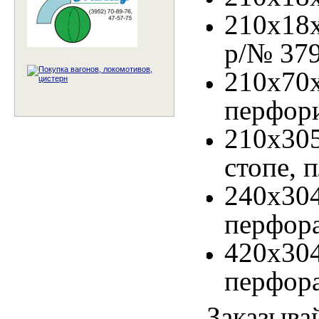
210х18х
р/№ 37
210х
перфор
210х30
стопе, 
240х3
перфора
420х3
перфора
Заказыва