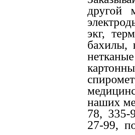
другой 
электрод
экг, тер
бахилы, 
нетканые
карто
спиромет
медицин
наших ме
78, 335-
27-99, 