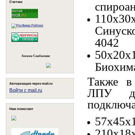
Счетчик
спироан
110х30
Синуск
4042
50х
Аммон Снабжение
Биохима
Также в
Авторизация через mail.ru
ЛПУ дл
Войти с mail.ru
подключа
Нам помогают
57х45х1
210х18х