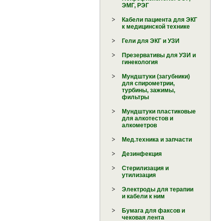
ЭМГ, РЭГ
Кабели пациента для ЭКГ
к медицинской технике
Гели для ЭКГ и УЗИ
Презервативы для УЗИ и
гинекология
Мундштуки (загубники)
для спирометрии,
турбины, зажимы,
фильтры
Мундштуки пластиковые
для алкотестов и
алкометров
Мед.техника и запчасти
Дезинфекция
Стерилизация и
утилизация
Электроды для терапии
и кабели к ним
Бумага для факсов и
чековая лента