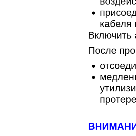
воздейс
присое
кабеля 
Включить 
После про
отсоеди
медленн
утилизи
протере
ВНИМАНИ