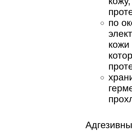
кожу,
прот
по о
элек
кожи 
кото
прот
хран
герм
прох
Адгезивны