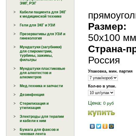
ЭМГ, РЭГ
прямоуго
Кабели пациента для ЭКГ
к медицинской технике
Размер:
Гели для ЭКГ и УЗИ
Презервативы для УЗИ и
50х100 м
гинекология
Страна-п
Мундштуки (загубники)
для спирометрии,
турбины, зажимы,
Россия
фильтры
Мундштуки пластиковые
Упаковка, мин. партия
для алкотестов и
алкометров
Кол-во в упак.
Мед.техника и запчасти
Дезинфекция
Цена:
0 руб
Стерилизация и
утилизация
Электроды для терапии
и кабели к ним
Бумага для факсов и
чековая лента