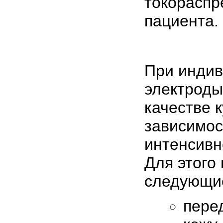
токораспр
пациента.
При инди
электроды
качестве к
зависимос
интенсивн
Для этого
следующи
пере