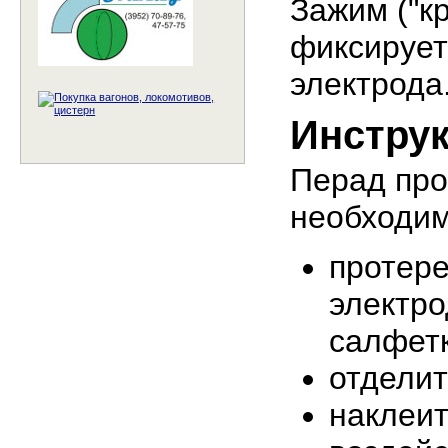
Зажим ("к
фиксирует
электрода
Инстру
Перад пр
необходим
протере
электро
салфетк
отделит
наклеит