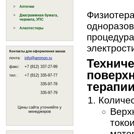
Аптечки
Физиотера
Диаграммная бумага,
чернила, УПС
одноразов
Алкотестеры
процедура
электрост
Контакты для оформления заказа
почта:
info@ammon.ru
Техниче
факс:
+7 (812)
337-27-99
поверхн
тел.:
+7 (812)
335-97-77
терапии
335-97-78
335-97-79
Количес
Цены сайта уточняйте у
Верх
менеджеров
токо
мате