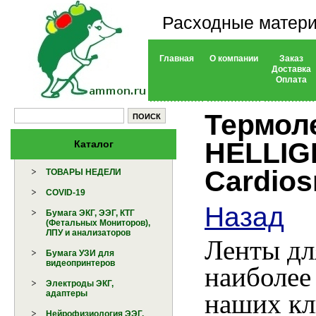
Расходные матери
Главная
О компании
Заказ
Доставка
Оплата
Термол
HELLIG
Каталог
Cardio
ТОВАРЫ НЕДЕЛИ
COVID-19
Назад
Бумага ЭКГ, ЭЭГ, КТГ
(Фетальных Мониторов),
ЛПУ и анализаторов
Ленты дл
Бумага УЗИ для
видеопринтеров
наиболее
Электроды ЭКГ,
наших кл
адаптеры
Нейрофизиология ЭЭГ,