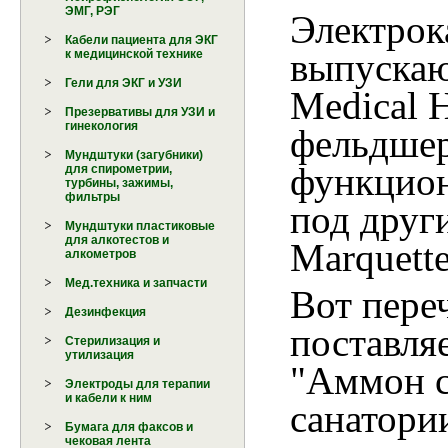
ЭМГ, РЭГ
Электрок
Кабели пациента для ЭКГ
выпускаю
к медицинской технике
Гели для ЭКГ и УЗИ
Medical H
Презервативы для УЗИ и
гинекология
фельдшер
Мундштуки (загубники)
функцион
для спирометрии,
турбины, зажимы,
фильтры
под друг
Мундштуки пластиковые
для алкотестов и
Marquette
алкометров
Мед.техника и запчасти
Вот пере
Дезинфекция
поставля
Стерилизация и
утилизация
"Аммон с
Электроды для терапии
и кабели к ним
санатори
Бумага для факсов и
чековая лента