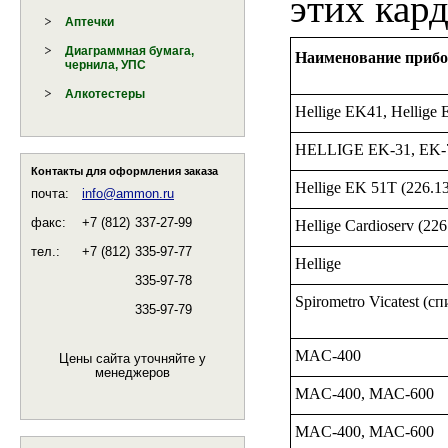
этих кар
Аптечки
Диаграммная бумага,
Наименование прибо
чернила, УПС
Алкотестеры
Hellige EK41, Hellige
HELLIGE EK-31, EK-
Контакты для оформления заказа
Hellige EK 51T (226.13
почта:
info@ammon.ru
факс:
+7 (812)
337-27-99
Hellige Cardioserv (226
тел.:
+7 (812)
335-97-77
Hellige
335-97-78
Spirometro Vicatest (с
335-97-79
MAC-400
Цены сайта уточняйте у
менеджеров
MAC-400, МАС-600
MAC-400, МАС-600