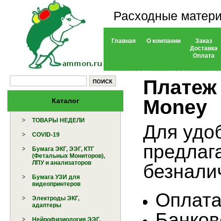
Расходные матери
Главная
О компании
Заказ
Доставка
Оплата
Платеж
Money
Каталог
ТОВАРЫ НЕДЕЛИ
Для удо
COVID-19
предлаг
Бумага ЭКГ, ЭЭГ, КТГ
(Фетальных Мониторов),
ЛПУ и анализаторов
безнали
Бумага УЗИ для
видеопринтеров
Оплата
Электроды ЭКГ,
адаптеры
Банков
Нейрофизиология ЭЭГ,