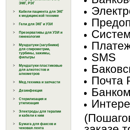
ЭМГ, РЭГ
Электр
Кабели пациента для ЭКГ
к медицинской технике
Предоп
Гели для ЭКГ и УЗИ
Систем
Презервативы для УЗИ и
гинекология
Плате
Мундштуки (загубники)
для спирометрии,
SMS
турбины, зажимы,
фильтры
Баковс
Мундштуки пластиковые
для алкотестов и
алкометров
Почта 
Мед.техника и запчасти
Банко
Дезинфекция
Стерилизация и
Интере
утилизация
Электроды для терапии
(Пошаго
и кабели к ним
Бумага для факсов и
заказе т
чековая лента