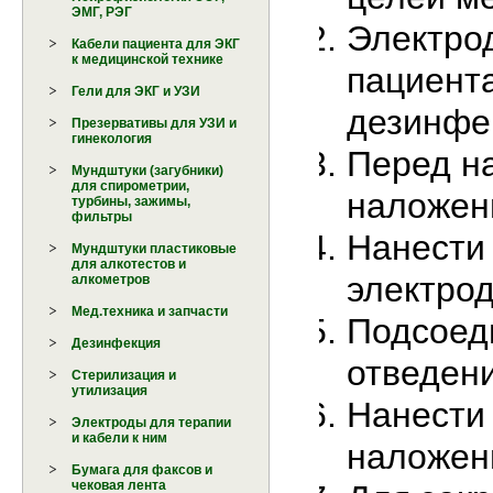
ЭМГ, РЭГ
Электрод
Кабели пациента для ЭКГ
к медицинской технике
пациент
Гели для ЭКГ и УЗИ
дезинфе
Презервативы для УЗИ и
гинекология
Перед н
Мундштуки (загубники)
для спирометрии,
наложен
турбины, зажимы,
фильтры
Нанести
Мундштуки пластиковые
для алкотестов и
электрод
алкометров
Мед.техника и запчасти
Подсоед
Дезинфекция
отведени
Стерилизация и
утилизация
Нанести 
Электроды для терапии
и кабели к ним
наложени
Бумага для факсов и
чековая лента