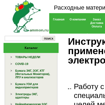
Расходные матери
Главная
О компании
Заказ
Доставка
Оплата
Инстру
примен
Каталог
электр
ТОВАРЫ НЕДЕЛИ
COVID-19
Бумага ЭКГ, ЭЭГ, КТГ
(Фетальных Мониторов),
ЛПУ и анализаторов
Работу 
Бумага УЗИ для
видеопринтеров
специал
Электроды ЭКГ,
адаптеры
целей м
Нейрофизиология ЭЭГ,