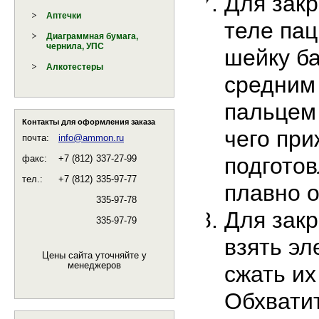
Для закр
Аптечки
теле пац
Диаграммная бумага,
чернила, УПС
шейку б
Алкотестеры
средним
пальцем 
Контакты для оформления заказа
чего при
почта:
info@ammon.ru
подготов
факс:
+7 (812)
337-27-99
тел.:
+7 (812)
335-97-77
плавно о
335-97-78
Для закр
335-97-79
взять эл
Цены сайта уточняйте у
менеджеров
сжать их
Обхвати