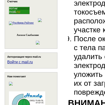
электрод
Счетчик
токосъе
располо
участке 
Аммон Снабжение
После о
с тела п
удалить 
Авторизация через mail.ru
Войти с mail.ru
электрод
уложить
Нам помогают
их от за
поврежд
ВНИМАН