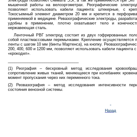
электроды позволяют снимать ЭЭГ, а так же применяются при ЭКГ
мышечной работы на велоэргометрах. Реографические электро
позволяют использовать кабели пациента: штекерные, с креп
Токосъемный элемент диаметром 20 мм и крепится в перфорива
применяемой в медицине. Ревазографические электроды, разработ
удобны в применении, плотно охватывают тело и конечност
нержавеющая сталь.
Ленточный РВГ электрод состоит из двух гофрированных поло
собой пластмассовыми перемычками. Крепление осуществляется 
ленты с шагом 10 мм (бинты Мартенса), на кнопку. Реовазографиче
200, 400, 600 и 1200 мм, позволяют использовать кабели пациента 
«крокодил».
_________________________________
(1) Реография – бескровный метод исследования кровообращ
сопротивление живых тканей, меняющееся при колебаниях кровена
момент пропускания через них переменного тока.
(2) Реовазография – метод исследования интенсивности пери
состояния венозной системы.
Назад