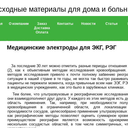
сходные материалы для дома и боль
ая
О компании
Заказ
Контакты
Новости
Статьи
Доставка
Оплата
Медицинские электроды для ЭКГ, РЭГ
За последние 30 лет можно отметить разные периоды отношения в
(2), как к объективным методам исследования кровообращения.
методов исследования привело к почти полному забвению реогр
ситуации в нашей стране в те годы, не могла так быстро развиват
пациенты не пережили момента, когда привычные всем нам ЭЭГ, РЭГ
в медицинских учреждениях, как это было в зарубежных клиниках.
Тем более, что ультразвуковые и реографические исследования
они взаимодополняют друг друга. У каждого из этих методов есть 
область применения. Так, например, при необходимости полу
кровообращения в ограниченной области, для локализации 
проходимости сосудов, целесообразно применение ультразвуковых 
как реографические методы позволяют оценить суммарное крове
преимуществом реографии является возможность одновреме
нескольких сосудистых областей, в том числе симметричных, ч