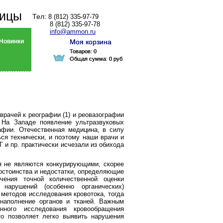
ницы
Тел:
8 (812) 335-97-79
8 (812) 335-97-78
info@ammon.ru
Новинки
Моя корзина
Моя корзина
Товаров:
Товаров:
0
0
Общая сумма:
Общая сумма:
0 руб
0 руб
рачей к реографии (1) и реовазографии
 На Западе появление ультразвуковых
афии. Отечественная медицина, в силу
ься технически, и поэтому наши врачи и
 и пр. практически исчезали из обихода
 не являются конкурирующими, скорее
достоинства и недостатки, определяющие
чения точной количественной оценки
нарушений (особенно органических)
методов исследования кровотока, тогда
наполнение органов и тканей. Важным
нного исследования кровообращения
то позволяет легко выявить нарушения