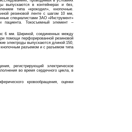
 исследованиях, проводимых в условиях
ды выпускаются в контейнерах и без,
лением типа «крокодил», кнопочные.
нной резиновой ленте с шагом 10 мм,
анные специалистами ЗАО «Инструмент»
и пациента. Токосъемный элемент –
с 6 мм. Шириной, соединенных между
при помощи перфорированной резиновой
ские электроды выпускаются длиной:150,
с кнопочным разъемом и с разъемом типа
ения, регистрирующий электрическое
полнения во время сердечного цикла, в
ферического кровообращения, оценки