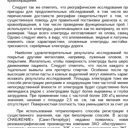
кровообращения.
Следует так же отметить, что реографические исследования пра
пригодны для продолжительных обследований, в том числе мо
перечисление достоинств реографии свидетельствует о том, 
существенную помощь для правильной постановки диагноза и, ос
кровообращения, в том числе проведении функциональных проб. 
используются электроды, различающиеся как по материалу, из кото
размерам. Чаще всего электроды изготавливают из олова, свинца
Однако следует иметь в виду, что алюминиевые, медные и латунны
изменять свои характеристики, оловянные электроды нестойк
трескаются, серебряные электроды дороги.
Наиболее удовлетворительные результаты исследований поз
покрытые другими металлами, например, луженым оловом, п
покрытием. Желательно, чтобы поверхность электрода была шерох
движениями пациента. Следует отметить, что после каждого 
тщательно вымыты или протерты спиртом. Особенно после при
высохшие остатки пасты и кожных выделений могут изменять характ
искажать результаты исследований. Площадь электродов тоже име
способе регистрации реограмм и зондирующем токе частотой менее 
непосредственной близости от электродов будет существенно бол
импенданса рядом с электродами будут более выражены и глубок
затруднена. При применении тока с частотой более 100 кГц велич
значения, начиная с площади 2,5 кв. см, так как явления по
отсутствуют. Поверхностная плотность тока уменьшается за счет у
При использовании тетраполярного способа регистрации в
существенного значения, как при биполярном способе. В асс
СНАБЖЕНИЕ» (Санкт-Петербург) недавно появились нови
резовазографические производства компании ЗАО «Инструмент» (