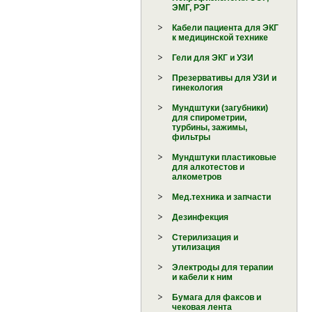
ЭМГ, РЭГ
Кабели пациента для ЭКГ
к медицинской технике
Гели для ЭКГ и УЗИ
Презервативы для УЗИ и
гинекология
Мундштуки (загубники)
для спирометрии,
турбины, зажимы,
фильтры
Мундштуки пластиковые
для алкотестов и
алкометров
Мед.техника и запчасти
Дезинфекция
Стерилизация и
утилизация
Электроды для терапии
и кабели к ним
Бумага для факсов и
чековая лента