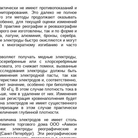
ктически не имеют противопоказаний и
ниторирования. Это далеко не полное
что эти методы продолжают оказывать
обенно, для текущей оценки изменений
В практике реографии и реовазографии
рого они изготовлены, так и по форме и
, латуни, алюминия, бронзы, серебра.
е электроды быстро окисляются и могут
и к многократному изгибанию и часто
воляют получать медные электроды,
осеребренные или с хлорсеребряным
овата, это снижает помехи, вызванные
исследования электроды должны быть
менения электродной пасты, так как
еристики электродов и, соответственно,
ет значение, особенно при биполярном
80 кГц. В этом случае плотность тока в
ьше, чем в удалении от них. Изменения
ая регистрация кровенаполнения будет
ина электродов не имеет существенного
ляризации в этом случае практически
величения глубинной плотности.
еличина электродов не имеет столь
ортименте торгового дома ООО «Аммон
нки: электроды реографические и
Санкт-Петербург). Эти реографические