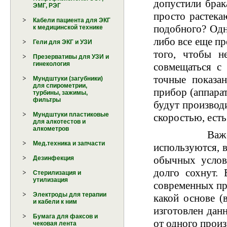
допустили брак
ЭМГ, РЭГ
просто растека
Кабели пациента для ЭКГ
подобного? Одн
к медицинской технике
либо все еще пр
Гели для ЭКГ и УЗИ
того, чтобы н
Презервативы для УЗИ и
гинекология
совмещаться с 
точные показа
Мундштуки (загубники)
для спирометрии,
прибор (аппарат
турбины, зажимы,
фильтры
будут производ
Мундштуки пластиковые
скоростью, есть
для алкотестов и
алкометров
Важен темп
Мед.техника и запчасти
используются, 
обычных услов
Дезинфекция
долго сохнут.
Стерилизация и
утилизация
современных пр
Электроды для терапии
какой основе (
и кабели к ним
изготовлен дан
Бумага для факсов и
от одного произ
чековая лента