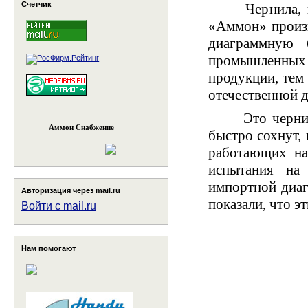
Счетчик
Чернила, кот
«Аммон» произв
диаграммную 
промышленных ч
продукции, тем
отечественной 
Это чернила в
Аммон Снабжение
быстро сохнут,
работающих на
испытания на
импортной диаг
Авторизация через mail.ru
показали, что э
Войти с mail.ru
Нам помогают