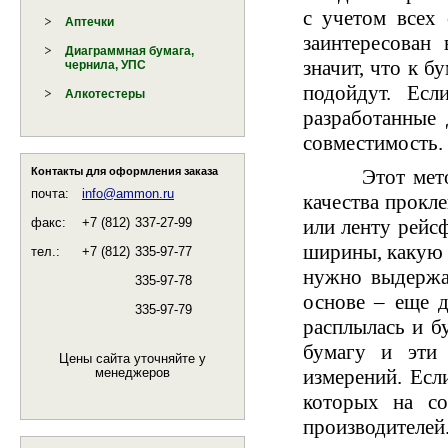
с учетом всех 
Аптечки
заинтересован
Диаграммная бумага,
значит, что к б
чернила, УПС
подойдут. Есл
Алкотестеры
разработанные 
совместимость.
Контакты для оформления заказа
Этот метод д
почта:
info@ammon.ru
качества прокл
факс:
+7 (812)
337-27-99
или ленту рейс
ширины, какую 
тел.:
+7 (812)
335-97-77
нужно выдержат
335-97-78
основе – еще д
335-97-79
расплылась и б
бумагу и эти 
Цены сайта уточняйте у
измерений. Есл
менеджеров
которых на со
производителей