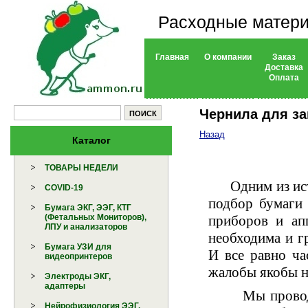
Расходные матери
Главная
О компании
Заказ
Доставка
Оплата
Чернила для за
Назад
Каталог
ТОВАРЫ НЕДЕЛИ
Одним из исто
COVID-19
подбор бумаги 
Бумага ЭКГ, ЭЭГ, КТГ
приборов и ап
(Фетальных Мониторов),
ЛПУ и анализаторов
необходима и г
Бумага УЗИ для
И все равно ч
видеопринтеров
жалобы якобы н
Электроды ЭКГ,
адаптеры
Мы проводим т
Нейрофизиология ЭЭГ,