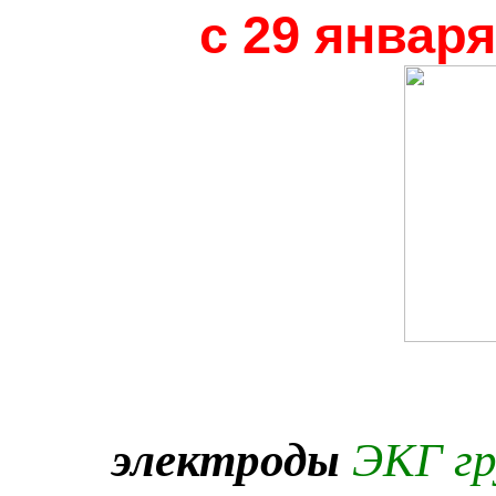
с 29 январ
электроды
ЭКГ г