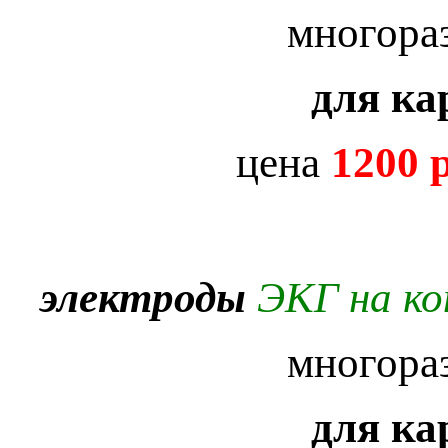
многора
для ка
цена
1200 
электроды
ЭКГ на к
многора
для ка