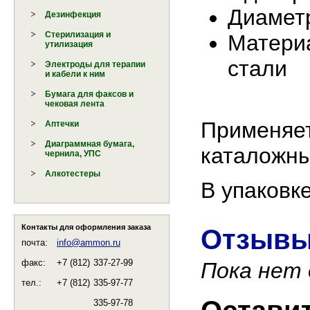
Диамет
Дезинфекция
Стерилизация и
Матери
утилизация
стали
Электроды для терапии
и кабели к ним
Бумага для факсов и
чековая лента
Применяет
Аптечки
Диаграммная бумага,
каталожны
чернила, УПС
Алкотестеры
В упаковк
Контакты для оформления заказа
Отзывы
почта:
info@ammon.ru
факс:
+7 (812)
337-27-99
Пока нет
тел.:
+7 (812)
335-97-77
335-97-78