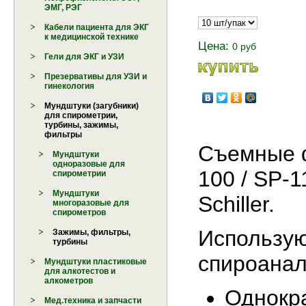
ЭМГ, РЭГ
Кабели пациента для ЭКГ
к медицинской технике
Цена:
0 руб
Гели для ЭКГ и УЗИ
Презервативы для УЗИ и
гинекология
Мундштуки (загубники)
для спирометрии,
турбины, зажимы,
фильтры
Съемные ф
Мундштуки
одноразовые для
100 / SP-
спирометрии
Мундштуки
Schiller.
многоразовые для
спирометров
Использую
Зажимы, фильтры,
турбины
спироанал
Мундштуки пластиковые
для алкотестов и
алкометров
Однокр
Мед.техника и запчасти