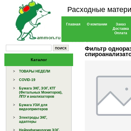
Расходные матери
Главная
О компании
Заказ
Доставка
Оплата
Фильтр однораз
спироанализат
Каталог
ТОВАРЫ НЕДЕЛИ
COVID-19
Бумага ЭКГ, ЭЭГ, КТГ
(Фетальных Мониторов),
ЛПУ и анализаторов
Бумага УЗИ для
видеопринтеров
Электроды ЭКГ,
адаптеры
Нейрофизиология ЭЭГ,