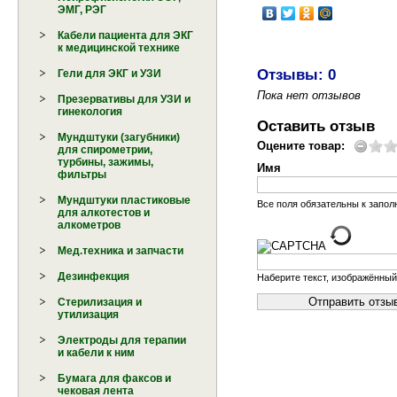
ЭМГ, РЭГ
Кабели пациента для ЭКГ
к медицинской технике
Отзывы: 0
Гели для ЭКГ и УЗИ
Пока нет отзывов
Презервативы для УЗИ и
гинекология
Оставить отзыв
Мундштуки (загубники)
Оцените товар:
для спирометрии,
турбины, зажимы,
Имя
фильтры
Мундштуки пластиковые
Все поля обязательны к запо
для алкотестов и
алкометров
Мед.техника и запчасти
Дезинфекция
Наберите текст, изображённый
Стерилизация и
утилизация
Электроды для терапии
и кабели к ним
Бумага для факсов и
чековая лента