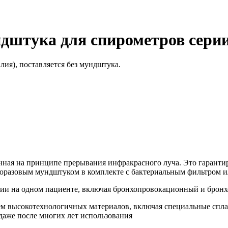
дштука для спирометров серии 
ия), поставляется без мундштука.
нная на принципе прерывания инфракрасного луча. Это гарантир
норазовым мундштуком в комплекте с бактериальным фильтром ил
ии на одном пациенте, включая бронхопровокационный и бронх
м высокотехнологичных материалов, включая специальные сплав
даже после многих лет использования