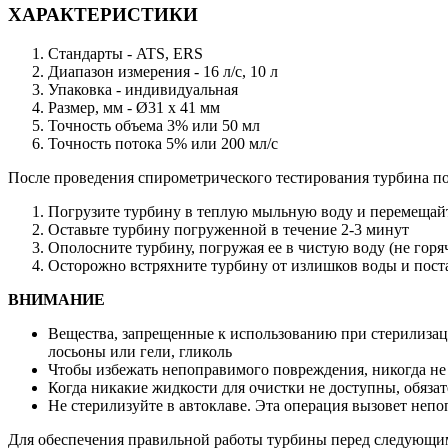
ХАРАКТЕРИСТИКИ
Стандарты - ATS, ERS
Диапазон измерения - 16 л/с, 10 л
Упаковка - индивидуальная
Размер, мм - Ø31 х 41 мм
Точность объема 3% или 50 мл
Точность потока 5% или 200 мл/с
После проведения спирометрического тестирования турбина по
Погрузите турбину в теплую мыльную воду и перемещайте
Оставьте турбину погруженной в течение 2-3 минут
Ополосните турбину, погружая ее в чистую воду (не горя
Осторожно встряхните турбину от излишков воды и поста
ВНИМАНИЕ
Вещества, запрещенные к использованию при стерилизаци
лосьоны или гели, гликоль
Чтобы избежать непоправимого повреждения, никогда не 
Когда никакие жидкости для очистки не доступны, обязат
Не стерилизуйте в автоклаве. Эта операция вызовет неп
Для обеспечения правильной работы турбины перед следующим 