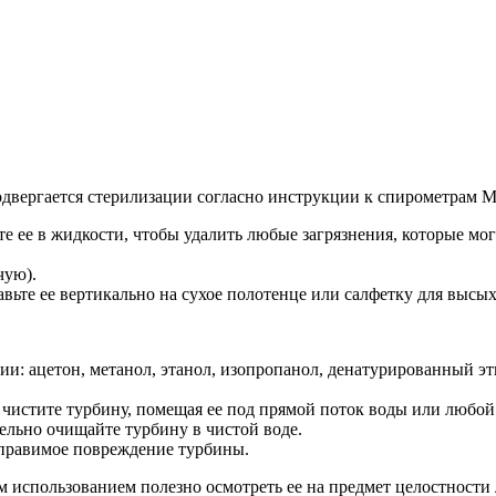
двергается стерилизации согласно инструкции к спирометрам M
 ее в жидкости, чтобы удалить любые загрязнения, которые мог
чую).
вьте ее вертикально на сухое полотенце или салфетку для высых
и: ацетон, метанол, этанол, изопропанол, денатурированный э
чистите турбину, помещая ее под прямой поток воды или любой
ельно очищайте турбину в чистой воде.
оправимое повреждение турбины.
использованием полезно осмотреть ее на предмет целостности 