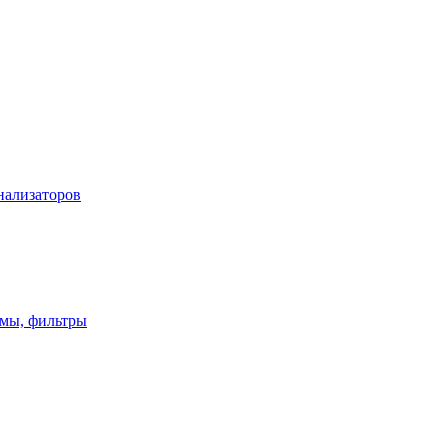
нализаторов
имы, фильтры