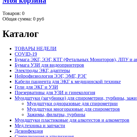
Моя корзина
Товаров:
0
Общая сумма:
0 руб
Каталог
ТОВАРЫ НЕДЕЛИ
COVID-19
Бумага ЭКГ, ЭЭГ, КТГ (Фетальных Мониторов), ЛПУ и а
Бумага УЗИ для видеопринтеров
Электроды ЭКГ, адаптеры
Нейрофизиология ЭЭГ, ЭМГ, РЭГ
Кабели пациента для ЭКГ к медицинской технике
Гели для ЭКГ и УЗИ
Презервативы для УЗИ и гинекология
Мундштуки (загубники) для спирометрии, турбины, заж
Мундштуки одноразовые для спирометрии
Мундштуки многоразовые для спирометров
Зажимы, фильтры, турбины
Мундштуки пластиковые для алкотестов и алкометров
Мед.техника и запчасти
Дезинфекция
Стерилизация и утилизация