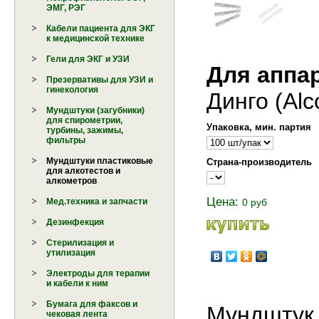
ЭМГ, РЭГ
Кабели пациента для ЭКГ
к медицинской технике
Гели для ЭКГ и УЗИ
Для аппа
Презервативы для УЗИ и
гинекология
Динго (Alc
Мундштуки (загубники)
для спирометрии,
Упаковка, мин. партия
турбины, зажимы,
фильтры
Мундштуки пластиковые
Страна-производитель
для алкотестов и
алкометров
Цена:
0 руб
Мед.техника и запчасти
Дезинфекция
Стерилизация и
утилизация
Электроды для терапии
и кабели к ним
Бумага для факсов и
Мундштук 
чековая лента