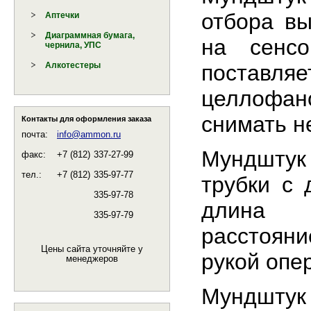
отбора вы
Аптечки
Диаграммная бумага,
на сенс
чернила, УПС
постав
Алкотестеры
целлофан
снимать н
Контакты для оформления заказа
почта:
info@ammon.ru
Мундштук 
факс:
+7 (812)
337-27-99
тел.:
+7 (812)
335-97-77
трубки с 
335-97-78
длина о
335-97-79
расстоян
Цены сайта уточняйте у
рукой опе
менеджеров
Мундштук 