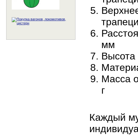
Верхне
трапеци
Расстоя
мм
Высота 
Матери
Масса о
г
Каждый му
индивидуа