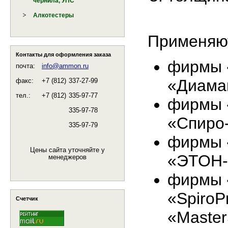
чернила, УПС
Алкотестеры
Применяют
Контакты для оформления заказа
фирмы 
почта:
info@ammon.ru
«Диама
факс:
+7 (812)
337-27-99
тел.:
+7 (812)
335-97-77
фирмы 
335-97-78
«Спиро
335-97-79
фирмы 
Цены сайта уточняйте у
«ЭТОН-
менеджеров
фирмы «
«SpiroP
Счетчик
«Master