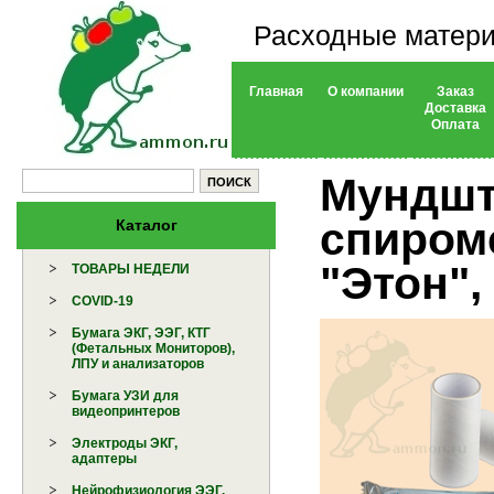
Расходные матери
Главная
О компании
Заказ
Доставка
Оплата
Мундшт
спиром
Каталог
"Этон",
ТОВАРЫ НЕДЕЛИ
COVID-19
Бумага ЭКГ, ЭЭГ, КТГ
(Фетальных Мониторов),
ЛПУ и анализаторов
Бумага УЗИ для
видеопринтеров
Электроды ЭКГ,
адаптеры
Нейрофизиология ЭЭГ,