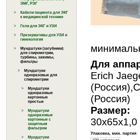
ЭМГ, РЭГ
Кабели пациента для ЭКГ
к медицинской технике
Гели для ЭКГ и УЗИ
Презервативы для УЗИ и
гинекология
минимальн
Мундштуки (загубники)
для спирометрии,
турбины, зажимы,
Для аппа
фильтры
Мундштуки
Erich Jae
одноразовые для
спирометрии
(Россия),
Мундштуки
одноразовые
(Россия)
картонные
простые
Размер:
Мундштуки
одноразовые
30х65х1,0
картонные с
защитным
фильтром
Упаковка, мин. партия
Мундштуки