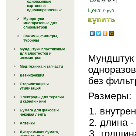
одноразовые
картонные
Цена:
однонаправленные
0 руб
Мундштуки
многоразовые для
спирометров
Зажимы, фильтры,
турбины
Мундштуки пластиковые
для алкотестов и
Мундштук 
алкометров
одноразов
Мед.техника и запчасти
Дезинфекция
без фильт
Стерилизация и
утилизация
Размеры:
Электроды для терапии
и кабели к ним
внутрен
Бумага для факсов и
чековая лента
длина -
Аптечки
толщина
Диаграммная бумага,