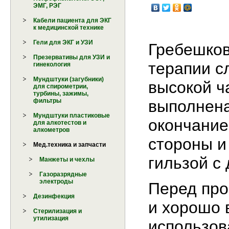
ЭМГ, РЭГ
Кабели пациента для ЭКГ
к медицинской технике
Гели для ЭКГ и УЗИ
Гребешков
Презервативы для УЗИ и
терапии с
гинекология
Мундштуки (загубники)
высокой ч
для спирометрии,
турбины, зажимы,
выполнена
фильтры
Мундштуки пластиковые
окончание
для алкотестов и
алкометров
стороны и
Мед.техника и запчасти
гильзой с 
Манжеты и чехлы
Газоразрядные
электроды
Перед про
Дезинфекция
и хорошо 
Стерилизация и
утилизация
использов