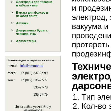
Электроды для терапии
и продези
и кабели к ним
Бумага для факсов и
электрод, 
чековая лента
Аптечки
вакуума и
Диаграммная бумага,
проведени
чернила, УПС
Алкотестеры
протереть
продезинф
Контакты для оформления заказа
Техниче
почта:
info@ammon.ru
электро
факс:
+7 (812)
337-27-99
тел.:
+7 (812)
335-97-77
дарсон
335-97-78
Тип эле
335-97-79
Кол-во 
Цены сайта уточняйте у
менеджеров